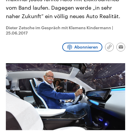
CDU, SPD und FDP regiert.-
aktuelle Weltgeschehen.
vom Band laufen. Dagegen werde „in sehr
Umfragen, Prognosen,
Wahlprogramme, aktuelle Berichte
naher Zukunft“ ein völlig neues Auto Realität.
Sendungen
Programm
Podcasts
und Hintergründe zu den Parteien
und Kandidaten der anstehenden
Wahl.
Dieter Zetsche im Gespräch mit Klemens Kindermann
|
Audio-Archiv
25.06.2017
Abonnieren
Link
Emai
kopieren/te