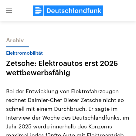
Close
menu
Archiv
Themen
Elektromobilität
Zetsche: Elektroautos erst 2025
wettbewerbsfähig
Bei der Entwicklung von Elektrofahrzeugen
rechnet Daimler-Chef Dieter Zetsche nicht so
Landtagswahl Sachsen-Anhalt
USA
schnell mit einem Durchbruch. Er sagte im
2026
Aktuelle Beiträge, Analys
Alle Informationen
Hintergründe
Interview der Woche des Deutschlandfunks, im
Sachsen-Anhalt wählt am 6.
Wirtschaftlich und militäri
September 2026 einen neuen
gehören die Vereinigten S
Jahr 2025 werde innerhalb des Konzerns
Landtag. Seit 2021 wird das
den mächtigsten Ländern 
maximal jedes fünfte Auto mit Elektroantrieb
Bundesland von einer Koalition aus
mit großem Einfluss auf d