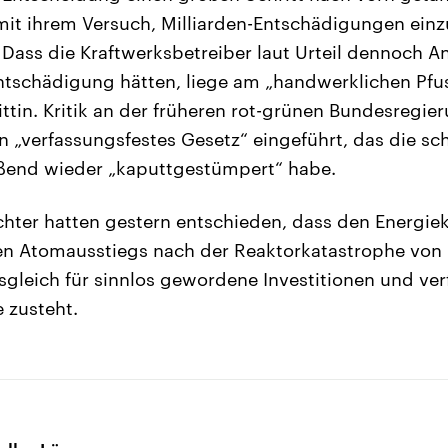
it ihrem Versuch, Milliarden-Entschädigungen einz
. Dass die Kraftwerksbetreiber laut Urteil dennoch A
tschädigung hätten, liege am „handwerklichen Pfu
rittin. Kritik an der früheren rot-grünen Bundesregie
 „verfassungsfestes Gesetz“ eingeführt, das die sc
eßend wieder „kaputtgestümpert“ habe.
chter hatten gestern entschieden, dass den Energi
en Atomausstiegs nach der Reaktorkatastrophe von
leich für sinnlos gewordene Investitionen und ver
 zusteht.