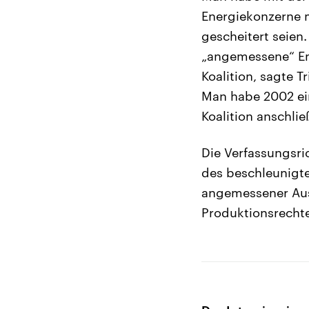
Energiekonzerne m
gescheitert seien
„angemessene“ En
Koalition, sagte T
Man habe 2002 ein
Koalition anschli
Die Verfassungsri
des beschleunigt
angemessener Ausg
Produktionsrechte