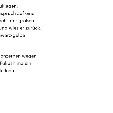
uklagen,
nspruch auf eine
sch“ der großen
rung wies er zurück.
hwarz-gelbe
ekonzernen wegen
 Fukushima ein
fallene