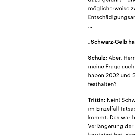
möglicherweise z
Entschädigungsans
…
„Schwarz-Gelb ha
Schulz:
Aber, Herr
meine Frage auch 
haben 2002 und S
festhalten?
Trittin:
Nein! Schw
im Einzelfall tat
kommt. Das war ha
Verlängerung der
korrigiert hat, d