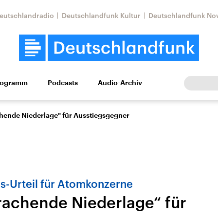
eutschlandradio
Deutschlandfunk Kultur
Deutschlandfunk No
rogramm
Podcasts
Audio-Archiv
Wirtschaft
Wissen
Kultur
Europa
Gesellschaf
achende Niederlage" für Ausstiegsgegner
s-Urteil für Atomkonzerne
Krachende Niederlage“ für
Nahostkonflikt
Iran
le Beiträge,
Aktuelle Lage und
Aktuelle Lage und