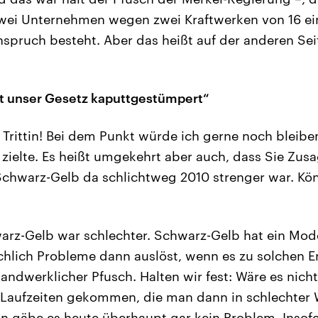
wei Unternehmen wegen zwei Kraftwerken von 16 ei
pruch besteht. Aber das heißt auf der anderen Sei
t unser Gesetz kaputtgestümpert“
 Trittin! Bei dem Punkt würde ich gerne noch bleiben
zielte. Es heißt umgekehrt aber auch, dass Sie Zu
chwarz-Gelb da schlichtweg 2010 strenger war. Kö
arz-Gelb war schlechter. Schwarz-Gelb hat ein Mode
sächlich Probleme dann auslöst, wenn es zu solchen
ndwerklicher Pfusch. Halten wir fest: Wäre es nicht
 Laufzeiten gekommen, die man dann in schlechter 
ann gäbe es heute überhaupt gar kein Problem. Insof