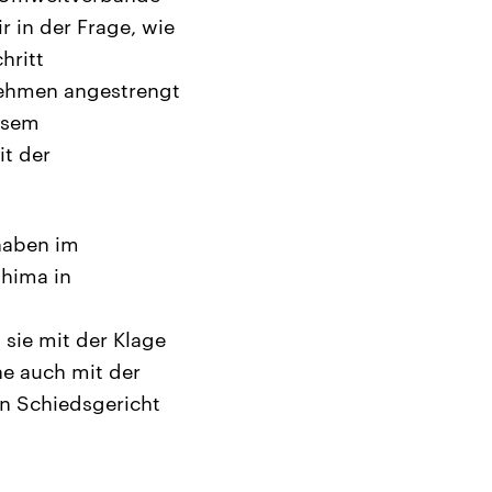
 in der Frage, wie
hritt
nehmen angestrengt
iesem
t der
 haben im
hima in
sie mit der Klage
he auch mit der
en Schiedsgericht