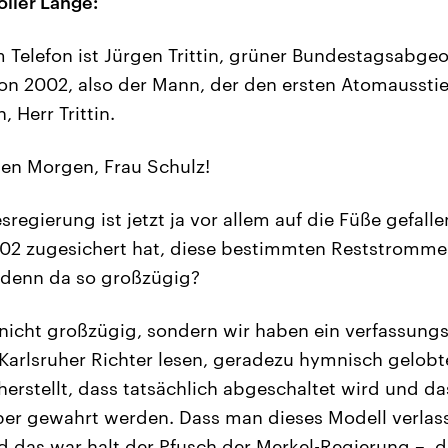
oller Länge:
Telefon ist Jürgen Trittin, grüner Bundestagsabge
n 2002, also der Mann, der den ersten Atomausstie
 Herr Trittin.
en Morgen, Frau Schulz!
regierung ist jetzt ja vor allem auf die Füße gefall
02 zugesichert hat, diese bestimmten Reststrom
denn da so großzügig?
nicht großzügig, sondern wir haben ein verfassung
r Karlsruher Richter lesen, geradezu hymnisch gelob
herstellt, dass tatsächlich abgeschaltet wird und da
ber gewahrt werden. Dass man dieses Modell verlass
d das war halt der Pfusch der Merkel-Regierung –, 