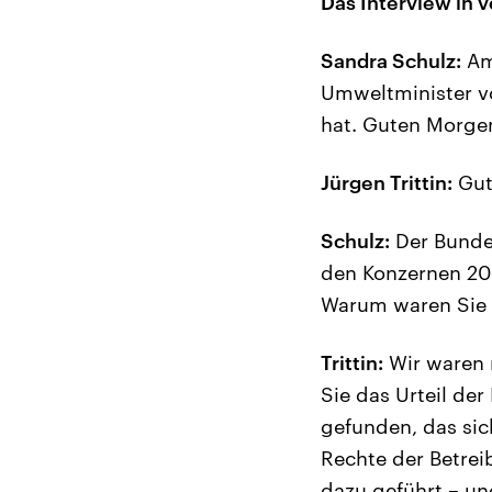
Das Interview in v
Sandra Schulz:
Am 
Umweltminister vo
hat. Guten Morgen,
Jürgen Trittin:
Gut
Schulz:
Der Bundes
den Konzernen 20
Warum waren Sie 
Trittin:
Wir waren 
Sie das Urteil de
gefunden, das sic
Rechte der Betrei
dazu geführt – un