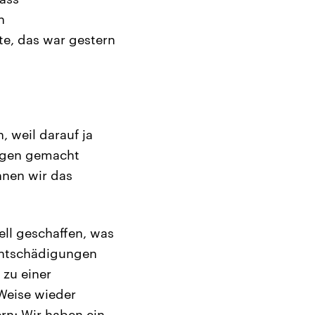
n
te, das war gestern
, weil darauf ja
sagen gemacht
nnen wir das
ll geschaffen, was
 Entschädigungen
 zu einer
Weise wieder
ern: Wir haben ein