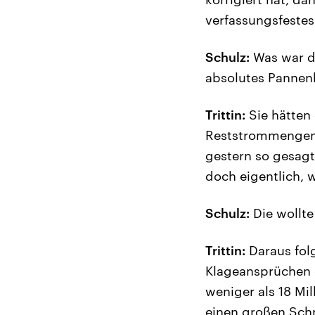
verfassungsfeste
Schulz:
Was war d
absolutes Pannenk
Trittin:
Sie hätten
Reststrommengen 
gestern so gesagt.
doch eigentlich, w
Schulz:
Die wollte 
Trittin:
Daraus folg
Klageansprüchen g
weniger als 18 Mi
einen großen Sch