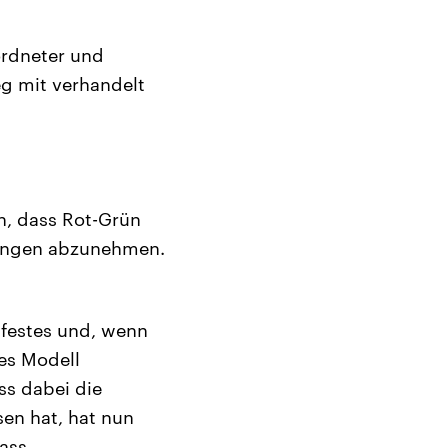
ordneter und
g mit verhandelt
en, dass Rot-Grün
mengen abzunehmen.
sfestes und, wenn
tes Modell
ss dabei die
en hat, hat nun
dass