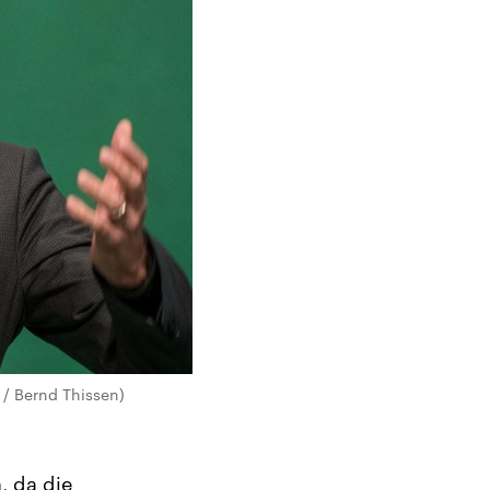
 / Bernd Thissen)
, da die