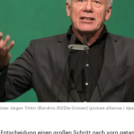
ter Jürgen Trittin (Bündnis 90/Die Grünen) (picture alliance / dpa
Entscheidung einen großen Schritt nach vorn getan