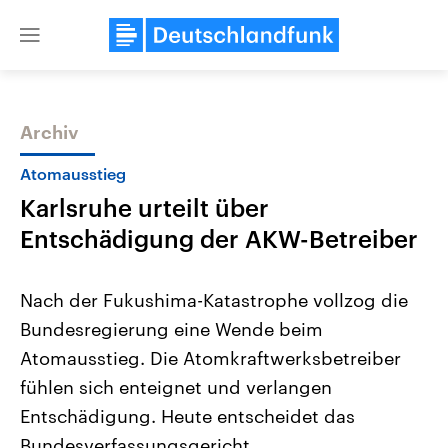
Close
menu
Archiv
Themen
Atomausstieg
Karlsruhe urteilt über
Entschädigung der AKW-Betreiber
Nach der Fukushima-Katastrophe vollzog die
Bundesregierung eine Wende beim
Landtagswahl Sachsen-Anhalt
USA
Atomausstieg. Die Atomkraftwerksbetreiber
2026
Aktuelle Beiträge, Analys
Alle Informationen
Hintergründe
fühlen sich enteignet und verlangen
Sachsen-Anhalt wählt am 6.
Wirtschaftlich und militäri
September 2026 einen neuen
gehören die Vereinigten S
Entschädigung. Heute entscheidet das
Landtag. Seit 2021 wird das
den mächtigsten Ländern 
Bundesverfassungsgericht.
Bundesland von einer Koalition aus
mit großem Einfluss auf d