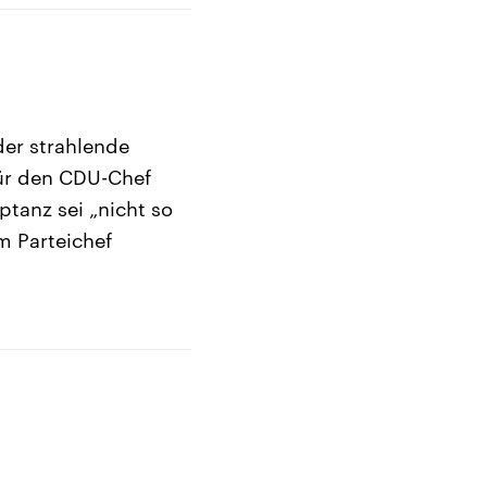
der strahlende
 für den CDU-Chef
ptanz sei „nicht so
m Parteichef