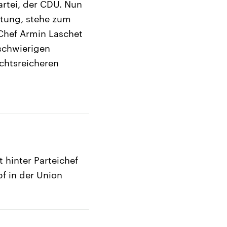
rtei, der CDU. Nun
ltung, stehe zum
-Chef Armin Laschet
 schwierigen
ichtsreicheren
 hinter Parteichef
f in der Union