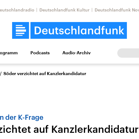
eutschlandradio
Deutschlandfunk Kultur
Deutschlandfunk No
rogramm
Podcasts
Audio-Archiv
Wirtschaft
Wissen
Kultur
Europa
Gesellschaf
/
Söder verzichtet auf Kanzlerkandidatur
n der K-Frage
zichtet auf Kanzlerkandidatur
Nahostkonflikt
Iran
le Beiträge,
Aktuelle Lage und
Aktuelle Lage und