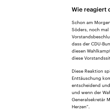
Wie reagiert 
Schon am Morgen h
Söders, noch mal 
Vorstandsbeschlus
dass der CDU-Bund
diesen Wahlkampf 
diese Vorstandssi
Diese Reaktion sp
Enttäuschung komb
entscheidend und 
und wenn der Wahl
Generalsekretär 
Herzen“.