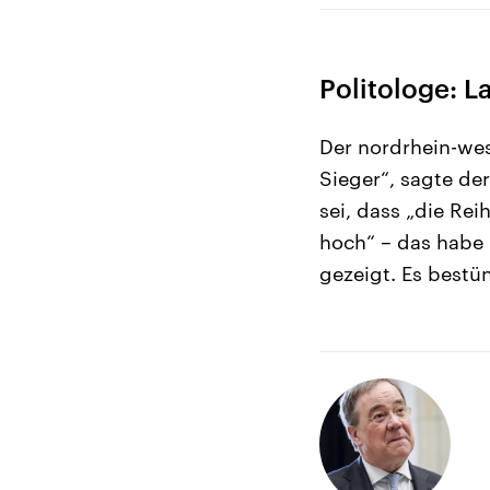
Politologe: L
Der nordrhein-west
Sieger“, sagte der
sei, dass „die Re
hoch“ – das habe 
gezeigt. Es bestü