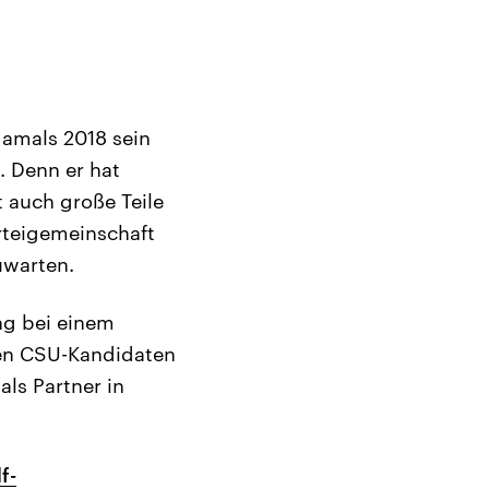
damals 2018 sein
. Denn er hat
 auch große Teile
arteigemeinschaft
uwarten.
ing bei einem
nen CSU-Kandidaten
ls Partner in
f-