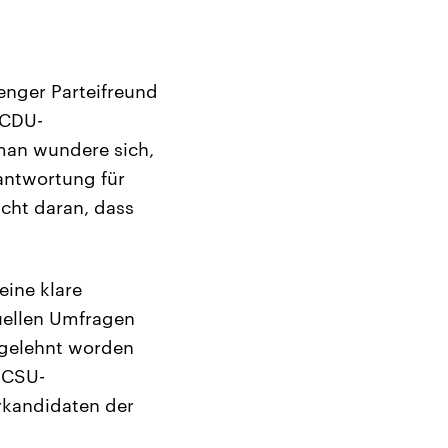
enger Parteifreund
 CDU-
man wundere sich,
rantwortung für
cht daran, dass
eine klare
tuellen Umfragen
bgelehnt worden
. CSU-
rkandidaten der