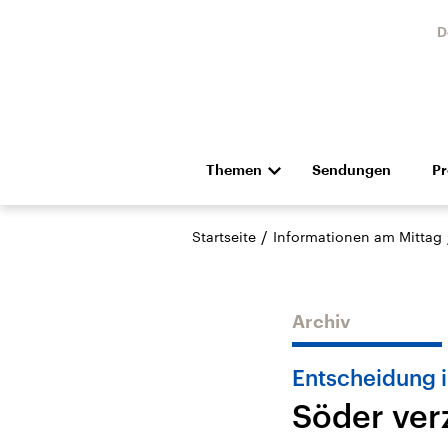
D
Themen
Sendungen
P
Die Nachrichten
Politik
/
Startseite
Informationen am Mittag
Hörspiel und Feature
Musik
Archiv
Entscheidung i
Söder ver
Landtagswahl Sachsen-
USA
Anhalt 2026
Aktuel