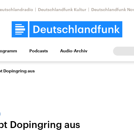
eutschlandradio
Deutschlandfunk Kultur
Deutschlandfunk No
rogramm
Podcasts
Audio-Archiv
Wirtschaft
Wissen
Kultur
Europa
Gesellschaf
bt Dopingring aus
n
ebt Dopingring aus
Nahostkonflikt
Iran
le Beiträge,
Aktuelle Lage und
Aktuelle Lage und