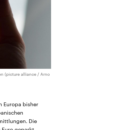
n (picture alliance / Arno
n Europa bisher
panischen
ittlungen. Die
 Euro geparkt.