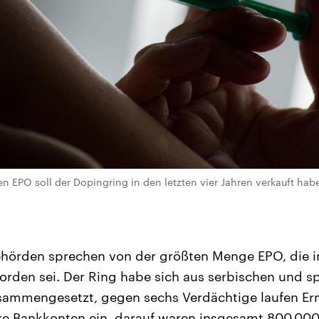
 EPO soll der Dopingring in den letzten vier Jahren verkauft habe
ehörden sprechen von der größten Menge EPO, die i
rden sei. Der Ring habe sich aus serbischen und s
sammengesetzt, gegen sechs Verdächtige laufen Erm
ere Bankkonten ein, darauf waren insgesamt 800.000