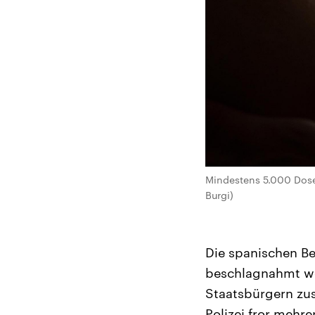
Mindestens 5.000 Dosen
Burgi)
Die spanischen B
beschlagnahmt wo
Staatsbürgern zu
Polizei fror mehr