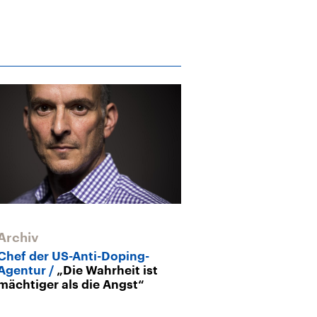
Archiv
Archiv
Chef der US-Anti-Doping-
Erfurter Dopin
Agentur
„Die Wahrheit ist
weitere deuts
mächtiger als die Angst“
Visier