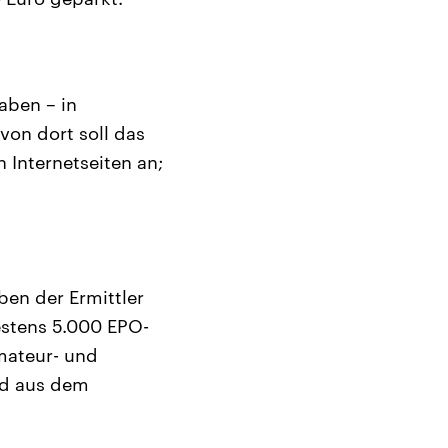
aben – in
on dort soll das
Internetseiten an;
ben der Ermittler
estens 5.000 EPO-
mateur- und
nd aus dem