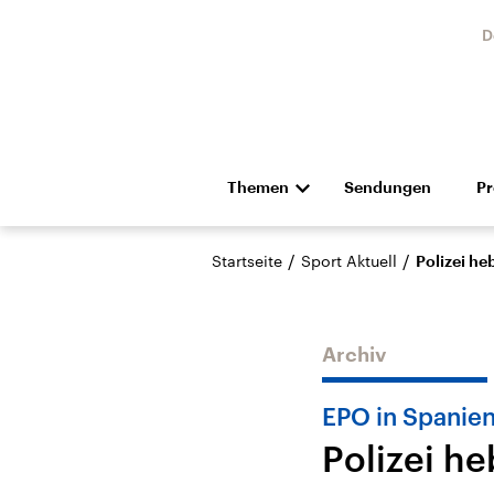
D
Themen
Sendungen
P
Die Nachrichten
Politik
/
/
Startseite
Sport Aktuell
Polizei he
Hörspiel und Feature
Musik
Archiv
EPO in Spanie
Polizei h
Landtagswahl Sachsen-
USA
Anhalt 2026
Aktuel