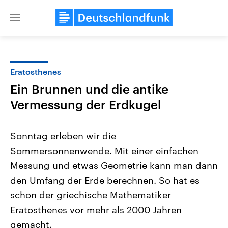
Close
menu
Eratosthenes
Themen
Ein Brunnen und die antike
Vermessung der Erdkugel
Sonntag erleben wir die
Sommersonnenwende. Mit einer einfachen
Messung und etwas Geometrie kann man dann
Landtagswahl Sachsen-Anhalt
USA
den Umfang der Erde berechnen. So hat es
2026
Aktuelle Beiträge, Analys
schon der griechische Mathematiker
Alle Informationen
Hintergründe
Sachsen-Anhalt wählt am 6.
Wirtschaftlich und militäri
Eratosthenes vor mehr als 2000 Jahren
September 2026 einen neuen
gehören die Vereinigten S
Landtag. Seit 2021 wird das
den mächtigsten Ländern 
gemacht.
Bundesland von einer Koalition aus
mit großem Einfluss auf d