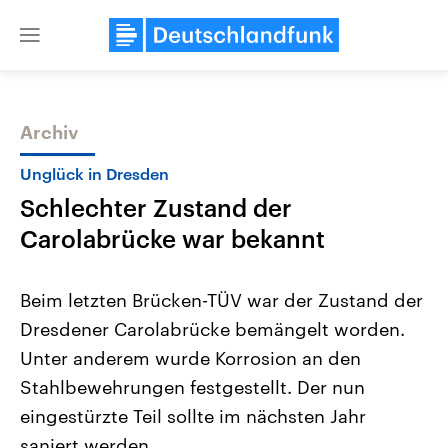
Close
menu
Archiv
Themen
Unglück in Dresden
Schlechter Zustand der
Carolabrücke war bekannt
Beim letzten Brücken-TÜV war der Zustand der
Dresdener Carolabrücke bemängelt worden.
Landtagswahl Sachsen-Anhalt
USA
Unter anderem wurde Korrosion an den
2026
Aktuelle Beiträge, Analys
Alle Informationen
Hintergründe
Stahlbewehrungen festgestellt. Der nun
Sachsen-Anhalt wählt am 6.
Wirtschaftlich und militäri
September 2026 einen neuen
gehören die Vereinigten S
eingestürzte Teil sollte im nächsten Jahr
Landtag. Seit 2021 wird das
den mächtigsten Ländern 
saniert werden.
Bundesland von einer Koalition aus
mit großem Einfluss auf d