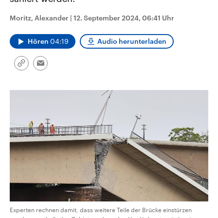
CDU, SPD und FDP regiert.-
aktuelle Weltgeschehen.
Umfragen, Prognosen,
Moritz, Alexander
|
12. September 2024, 06:41 Uhr
Wahlprogramme, aktuelle Berichte
Sendungen
Programm
Podcasts
und Hintergründe zu den Parteien
und Kandidaten der anstehenden
Hören
04:19
Audio herunterladen
Wahl.
Audio-Archiv
Link
Email
kopieren/teilen
Experten rechnen damit, dass weitere Teile der Brücke einstürzen