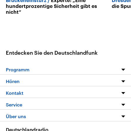
Brückeneinsturz
Experte: „Eine
Dresde
hundertprozentige Sicherheit gibt es
die Spu
nicht“
Entdecken Sie den Deutschlandfunk
Programm
Programm
Hören
Alle Sendungen
Livestream
Kontakt
Die Nachrichten
Audios
Hörerservice
Service
Nachrichtenleicht
Podcasts
Social Media
FAQ
Über uns
Neue Beiträge auf dlf.de
Deutschlandfunk App
Newsletter
Deutschlandradio
Themen-Schwerpunkte
Nachrichten App
Deutschlandradio