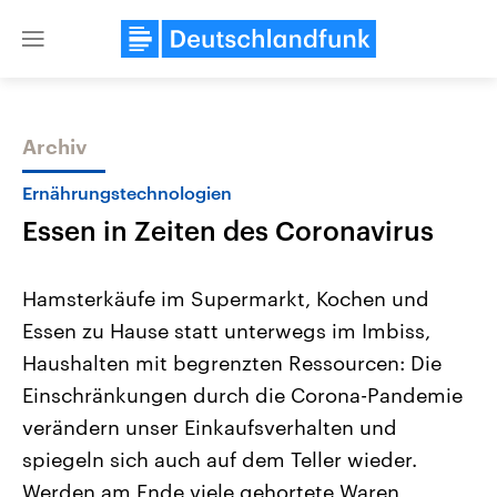
Close
menu
Archiv
Themen
Ernährungstechnologien
Essen in Zeiten des Coronavirus
Hamsterkäufe im Supermarkt, Kochen und
Essen zu Hause statt unterwegs im Imbiss,
Haushalten mit begrenzten Ressourcen: Die
Landtagswahl Sachsen-Anhalt
USA
Einschränkungen durch die Corona-Pandemie
2026
Aktuelle Beiträge, Analys
Alle Informationen
verändern unser Einkaufsverhalten und
Hintergründe
Sachsen-Anhalt wählt am 6.
Wirtschaftlich und militäri
spiegeln sich auch auf dem Teller wieder.
September 2026 einen neuen
gehören die Vereinigten S
Landtag. Seit 2021 wird das
den mächtigsten Ländern 
Werden am Ende viele gehortete Waren
Bundesland von einer Koalition aus
mit großem Einfluss auf d