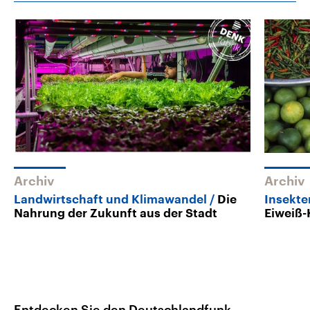
Archiv
Archiv
Landwirtschaft und Klimawandel
Die
Insekte
Nahrung der Zukunft aus der Stadt
Eiweiß-
Entdecken Sie den Deutschlandfunk