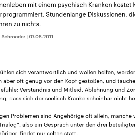
sen und
Hintergründe
Hintergründe
menleben mit einem psychisch Kranken kostet 
Der Überfall der
Der Iran – seit der
rgründe
haftlich und
palästinensischen
Islamischen Revolu
vorprogrammiert. Stundenlange Diskussionen, di
risch gehören die
Terrororganisation
1979 auch Islamisc
igten Staaten zu
Hamas im Oktober 2023
Republik Iran – ist e
hren zu nichts.
ächtigsten
auf Israel hat in der
von einem
n der Erde, mit
Region wieder die
Religionsführer auto
 Einfluss auf das
Gewalt entfacht. Israel
regierter Staat im 
n Schroeder
|
07.06.2011
le Weltgeschehen.
möchte die Hamas
Osten. Eine Feindsc
zerstören. Diese wird wie
zu Israel und zu de
die Hisbollah im Libanon
ist fest in der
vom Iran unterstützt.
Staatsideologie
verankert.
ühlen sich verantwortlich und wollen helfen, werd
 aber oft genug vor den Kopf gestoßen, und tauche
efühle: Verständnis und Mitleid, Ablehnung und Zo
g, dass sich der seelisch Kranke scheinbar nicht hel
igen Problemen sind Angehörige oft allein, manche
„Trialog“, also ein Gespräch unter den drei beteiligt
riger, findet nur selten statt.