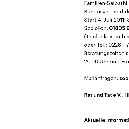
Familien-Selbsthil
Bundesverband de
Start 4. Juli 201
SeeleFon:
01805 9
(Telefonkosten be
oder Tel.:
0228 – 7
Beratungszeiten s
20.00 Uhr und Frei
Mailanfragen:
see
Rat und Tat e.V.
, 
Aktuelle Informat