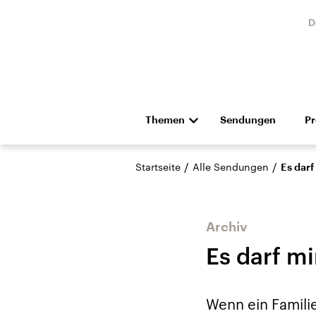
D
Themen
Sendungen
P
Die Nachrichten
Politik
/
/
Startseite
Alle Sendungen
Es darf
Hörspiel und Feature
Musik
Archiv
Es darf m
Landtagswahl Sachsen-
USA
Wenn ein Familie
Anhalt 2026
Aktuel