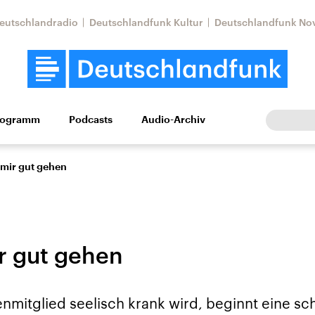
eutschlandradio
Deutschlandfunk Kultur
Deutschlandfunk No
rogramm
Podcasts
Audio-Archiv
Wirtschaft
Wissen
Kultur
Europa
Gesellschaf
 mir gut gehen
ir gut gehen
Nahostkonflikt
Iran
nmitglied seelisch krank wird, beginnt eine sch
le Beiträge,
Aktuelle Lage und
Aktuelle Lage und