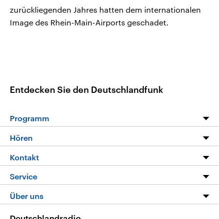
zurückliegenden Jahres hatten dem internationalen
Image des Rhein-Main-Airports geschadet.
Entdecken Sie den Deutschlandfunk
Programm
Programm
Hören
Alle Sendungen
Livestream
Kontakt
Die Nachrichten
Audios
Hörerservice
Service
Nachrichtenleicht
Podcasts
Social Media
FAQ
Über uns
Neue Beiträge auf dlf.de
Deutschlandfunk App
Newsletter
Deutschlandradio
Themen-Schwerpunkte
Nachrichten App
Deutschlandradio