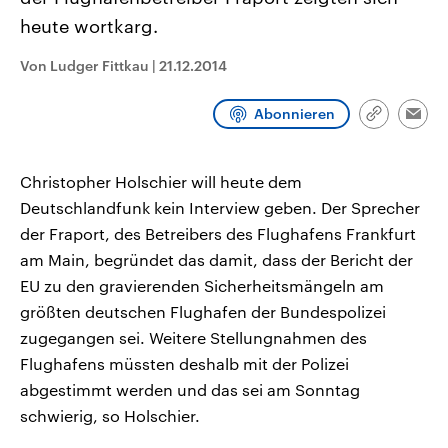
CDU, SPD und FDP regiert.-
aktuelle Weltgeschehen.
heute wortkarg.
Umfragen, Prognosen,
Wahlprogramme, aktuelle Berichte
Sendungen
Programm
Podcasts
und Hintergründe zu den Parteien
Von Ludger Fittkau
|
21.12.2014
und Kandidaten der anstehenden
Wahl.
Audio-Archiv
Abonnieren
Link
Emai
kopieren/te
Christopher Holschier will heute dem
Deutschlandfunk kein Interview geben. Der Sprecher
der Fraport, des Betreibers des Flughafens Frankfurt
am Main, begründet das damit, dass der Bericht der
EU zu den gravierenden Sicherheitsmängeln am
größten deutschen Flughafen der Bundespolizei
zugegangen sei. Weitere Stellungnahmen des
Flughafens müssten deshalb mit der Polizei
abgestimmt werden und das sei am Sonntag
schwierig, so Holschier.