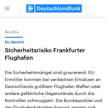
Close
menu
Archiv
Themen
EU-Bericht
Sicherheitsrisiko Frankfurter
Flughafen
Die Sicherheitsmängel sind gravierend: EU-
Ermittler konnten bei verdeckten Einsätzen an
Landtagswahl Sachsen-Anhalt
USA
Deutschlands größtem Flughafen Waffen oder
2026
Aktuelle Beiträge, Analys
Alle Informationen
Hintergründe
andere gefährliche Gegenstände durch die
Sachsen-Anhalt wählt am 6.
Wirtschaftlich und militäri
September 2026 einen neuen
gehören die Vereinigten S
Kontrollen schmuggeln. Die Bundespolizei und
Landtag. Seit 2021 wird das
den mächtigsten Ländern 
der Flughafenbetreiber Fraport zeigten sich
Bundesland von einer Koalition aus
mit großem Einfluss auf d