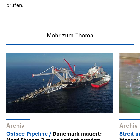
prüfen.
Mehr zum Thema
Archiv
Archiv
Ostsee-Pipeline
Dänemark mauert:
Streit 