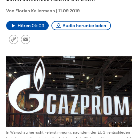
aktuelle Weltgeschehen.
Diese wird wie die Hisboll
Libanon vom Iran unterstüt
Von Florian Kellermann
|
11.09.2019
Sendungen
Programm
Podcasts
Hören
05:03
Audio herunterladen
Audio-Archiv
Link
Email
kopieren/teilen
In Warschau herrscht Feierstimmung, nachdem der EUGh entschieden