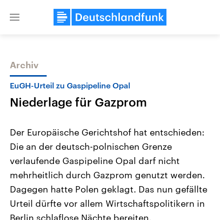
Close
menu
Archiv
Themen
EuGH-Urteil zu Gaspipeline Opal
Niederlage für Gazprom
Der Europäische Gerichtshof hat entschieden:
Die an der deutsch-polnischen Grenze
verlaufende Gaspipeline Opal darf nicht
USA
Nahostkonflikt
mehrheitlich durch Gazprom genutzt werden.
Aktuelle Beiträge, Analysen und
Aktuelle Lage und Hinter
Der Überfall der palästine
Hintergründe
Dagegen hatte Polen geklagt. Das nun gefällte
Wirtschaftlich und militärisch
Terrororganisation Hamas
Urteil dürfte vor allem Wirtschaftspolitikern in
gehören die Vereinigten Staaten zu
Oktober 2023 auf Israel ha
den mächtigsten Ländern der Erde,
Region wieder die Gewalt 
Berlin schlaflose Nächte bereiten.
mit großem Einfluss auf das
Israel möchte die Hamas z