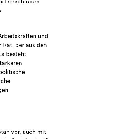
irtschaftsraum
s
Arbeitskräften und
n Rat, der aus den
Es besteht
stärkeren
politische
sche
gen
tan vor, auch mit