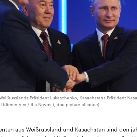
 Weißrusslands Präsident Lukaschenko, Kasachstans Präsident Nas
il Klimentyev / Ria Novosti, dpa picture-alliance)
enten aus Weißrussland und Kasachstan sind den ja