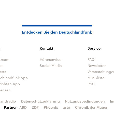
Entdecken Sie den Deutschlandfunk
n
Kontakt
Service
tream
Hörerservice
FAQ
os
Social Media
Newsletter
asts
Veranstaltunge
schlandfunk App
Musikliste
richten App
RSS
uenzen
landradio
Datenschutzerklärung
Nutzungsbedingungen
I
Partner
ARD
ZDF
Phoenix
arte
Chronik der Mauer