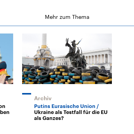
Mehr zum Thema
Archiv
on
Putins Eurasische Union
eben
Ukraine als Testfall für die EU
als Ganzes?