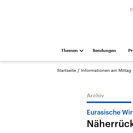
D
Themen
Sendungen
P
Die Nachrichten
Politik
/
Startseite
Informationen am Mittag
Hörspiel und Feature
Musik
Archiv
Eurasische Wir
Näherrück
Landtagswahl Sachsen-
USA
Anhalt 2026
Aktuel