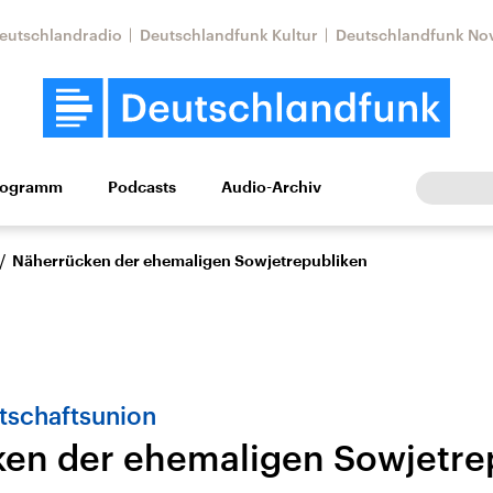
eutschlandradio
Deutschlandfunk Kultur
Deutschlandfunk No
rogramm
Podcasts
Audio-Archiv
Wirtschaft
Wissen
Kultur
Europa
Gesellschaf
/
Näherrücken der ehemaligen Sowjetrepubliken
tschaftsunion
en der ehemaligen Sowjetre
Nahostkonflikt
Iran
le Beiträge,
Aktuelle Lage und
Aktuelle Lage und