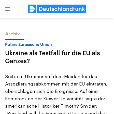
Close
menu
Archiv
Themen
Putins Eurasische Union
Ukraine als Testfall für die EU als
Ganzes?
Seitdem Ukrainer auf dem Maidan für das
Assoziierungsabkommen mit der EU eintraten,
Landtagswahl Sachsen-Anhalt
USA
überschlagen sich die Ereignisse. Auf einer
2026
Aktuelle Beiträge, Analys
Alle Informationen
Hintergründe
Konferenz an der Kiewer Universität sagte der
Sachsen-Anhalt wählt am 6.
Wirtschaftlich und militäri
September 2026 einen neuen
gehören die Vereinigten S
amerikanische Historiker Timothy Snyder:
Landtag. Seit 2021 wird das
den mächtigsten Ländern 
„Russland will die Eurasische Union – und die
Bundesland von einer Koalition aus
mit großem Einfluss auf d