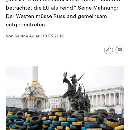
CDU, SPD und FDP regiert.-
aktuelle Weltgeschehen.
betrachtet die EU als Feind.“ Seine Mahnung:
Umfragen, Prognosen,
Wahlprogramme, aktuelle Berichte
Der Westen müsse Russland gemeinsam
Sendungen
Programm
Podcasts
und Hintergründe zu den Parteien
und Kandidaten der anstehenden
entgegentreten.
Wahl.
Audio-Archiv
Von Sabine Adler
|
19.05.2014
Link
Emai
kopieren/te