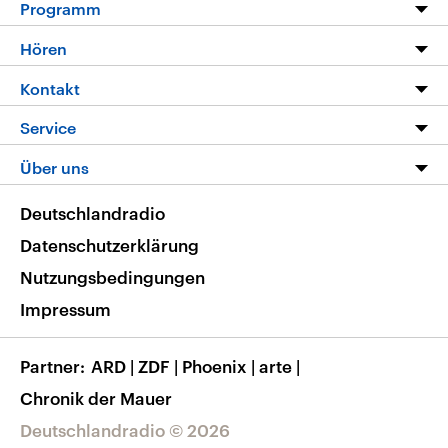
Programm
Programm
Hören
Alle Sendungen
Livestream
Kontakt
Die Nachrichten
Audios
Hörerservice
Service
Nachrichtenleicht
Podcasts
Social Media
FAQ
Über uns
Neue Beiträge auf dlf.de
Deutschlandfunk App
Newsletter
Deutschlandradio
Themen-Schwerpunkte
Nachrichten App
Deutschlandradio
Veranstaltungen
Presse
Frequenzen
Datenschutzerklärung
Musikliste
Ausbildung und Karriere
Nutzungsbedingungen
RSS
Transparenz
Impressum
Korrekturen
Barrierefreiheit
Partner
ARD
|
ZDF
|
Phoenix
|
arte
|
Chronik der Mauer
Deutschlandradio © 2026