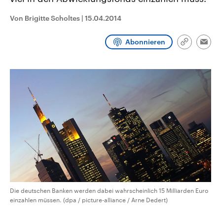
CDU, SPD und FDP regiert.-
aktuelle Weltgeschehen.
Umfragen, Prognosen,
Von Brigitte Scholtes
|
15.04.2014
Wahlprogramme, aktuelle Berichte
Sendungen
Programm
Podcasts
und Hintergründe zu den Parteien
und Kandidaten der anstehenden
Abonnieren
Wahl.
Link
Emai
kopieren/te
Audio-Archiv
Die deutschen Banken werden dabei wahrscheinlich 15 Milliarden Euro
einzahlen müssen. (dpa / picture-alliance / Arne Dedert)