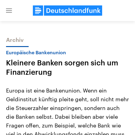
Close
menu
Archiv
Themen
Europäische Bankenunion
Kleinere Banken sorgen sich um
Finanzierung
Europa ist eine Bankenunion. Wenn ein
Geldinstitut künftig pleite geht, soll nicht mehr
Landtagswahl Sachsen-Anhalt
USA
die Steuerzahler einspringen, sondern auch
2026
Aktuelle Beiträge, Analys
Alle Informationen
Hintergründe
die Banken selbst. Dabei bleiben aber viele
Sachsen-Anhalt wählt am 6.
Wirtschaftlich und militäri
September 2026 einen neuen
gehören die Vereinigten S
Fragen offen, zum Beispiel, welche Bank wie
Landtag. Seit 2021 wird das
den mächtigsten Ländern 
viel in den Abwicklungsfonds einzahlen muss.
Bundesland von einer Koalition aus
mit großem Einfluss auf d