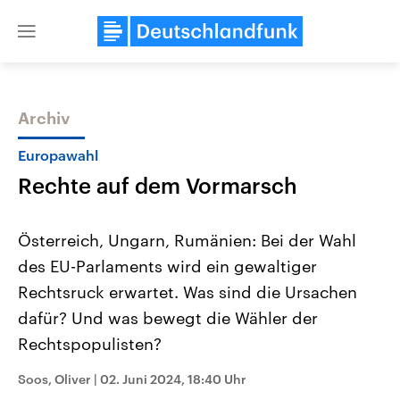
Close
menu
Archiv
Themen
Europawahl
Rechte auf dem Vormarsch
Österreich, Ungarn, Rumänien: Bei der Wahl
des EU-Parlaments wird ein gewaltiger
Rechtsruck erwartet. Was sind die Ursachen
Landtagswahl Sachsen-Anhalt
USA
dafür? Und was bewegt die Wähler der
2026
Aktuelle Beiträge, Analys
Alle Informationen
Rechtspopulisten?
Hintergründe
Sachsen-Anhalt wählt am 6.
Wirtschaftlich und militäri
September 2026 einen neuen
gehören die Vereinigten S
Soos, Oliver
|
02. Juni 2024, 18:40 Uhr
Landtag. Seit 2021 wird das
den mächtigsten Ländern 
Bundesland von einer Koalition aus
mit großem Einfluss auf d