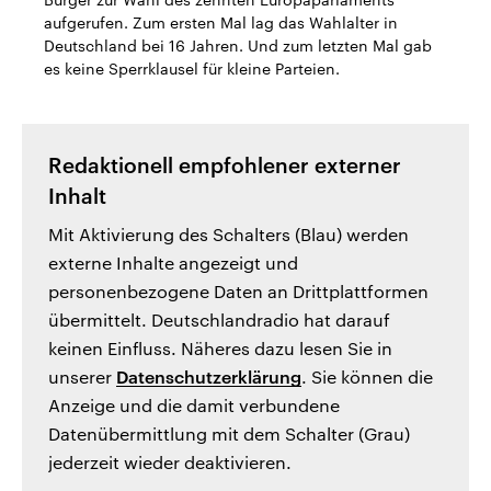
CDU, SPD und FDP regiert.-
aktuelle Weltgeschehen.
aufgerufen. Zum ersten Mal lag das Wahlalter in
Umfragen, Prognosen,
Deutschland bei 16 Jahren. Und zum letzten Mal gab
Wahlprogramme, aktuelle Berichte
Sendungen
Programm
Podcasts
und Hintergründe zu den Parteien
es keine Sperrklausel für kleine Parteien.
und Kandidaten der anstehenden
Wahl.
Audio-Archiv
Redaktionell empfohlener externer
Inhalt
Mit Aktivierung des Schalters (Blau) werden
externe Inhalte angezeigt und
personenbezogene Daten an Drittplattformen
übermittelt. Deutschlandradio hat darauf
keinen Einfluss. Näheres dazu lesen Sie in
unserer
Datenschutzerklärung
. Sie können die
Anzeige und die damit verbundene
Datenübermittlung mit dem Schalter (Grau)
jederzeit wieder deaktivieren.