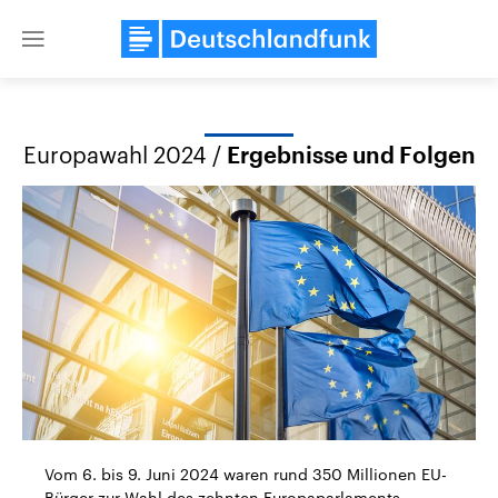
Close
menu
Europawahl 2024
/
Ergebnisse und Folgen
Themen
Landtagswahl Sachsen-Anhalt
USA
2026
Aktuelle Beiträge, Analys
Alle Informationen
Hintergründe
Sachsen-Anhalt wählt am 6.
Wirtschaftlich und militäri
September 2026 einen neuen
gehören die Vereinigten S
Vom 6. bis 9. Juni 2024 waren rund 350 Millionen EU-
Landtag. Seit 2021 wird das
den mächtigsten Ländern 
Bundesland von einer Koalition aus
mit großem Einfluss auf d
Bürger zur Wahl des zehnten Europaparlaments