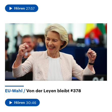
27:57
Hören
EU-Wahl
Von der Leyen bleibt #378
30:46
Hören