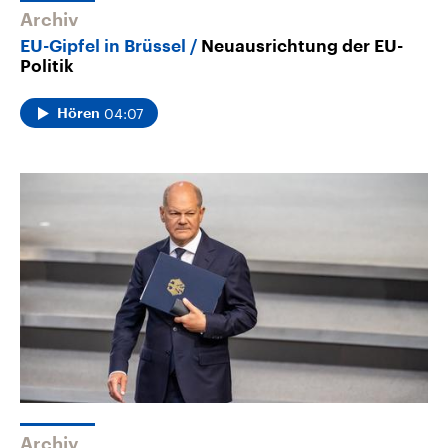
Archiv
EU-Gipfel in Brüssel
Neuausrichtung der EU-
Politik
04:07
Hören
Archiv