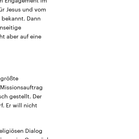
igem Engagement im
für Jesus und vom
o bekannt. Dann
enseitige
ht aber auf eine
tgrößte
 Missionsauftrag
ch gestellt. Der
 Er will nicht
eligiösen Dialog