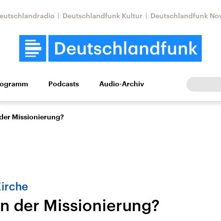
eutschlandradio
Deutschlandfunk Kultur
Deutschlandfunk No
rogramm
Podcasts
Audio-Archiv
Wirtschaft
Wissen
Kultur
Europa
Gesellschaf
der Missionierung?
Kirche
n der Missionierung?
Nahostkonflikt
Iran
le Beiträge,
Aktuelle Lage und
Aktuelle Lage und