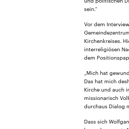
und politischen D
sein.“
Vor dem Interview
Gemeindezentrum m
Kirchenkreises. Hi
interreligiösen N
dem Positionspap
„Mich hat gewunde
Das hat mich desh
Kirche und auch i
missionarisch Vol
durchaus Dialog m
Dass sich Wolfgan