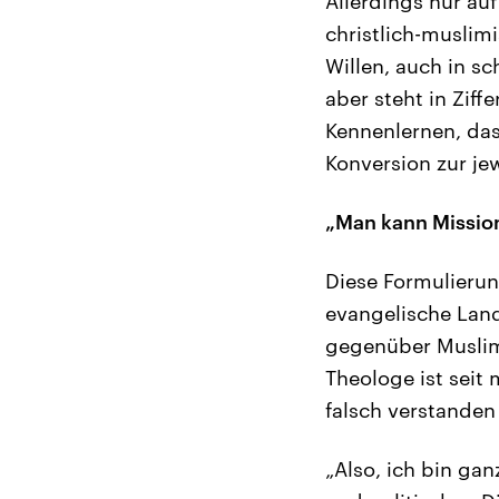
Allerdings nur au
christlich-muslim
Willen, auch in s
aber steht in Ziff
Kennenlernen, das
Konversion zur jew
„Man kann Mission
Diese Formulierun
evangelische Land
gegenüber Muslime
Theologe ist seit 
falsch verstanden
„Also, ich bin ga