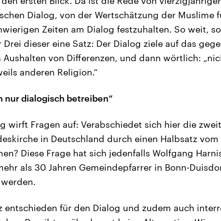
f den ersten Blick. Da ist die Rede von vierzigjähr
ischen Dialog, von der Wertschätzung der Muslime 
chwierigen Zeiten am Dialog festzuhalten. So weit, s
er Drei dieser eine Satz: Der Dialog ziele auf das geg
 Aushalten von Differenzen, und dann wörtlich: „nic
eils anderen Religion.“
 nur dialogisch betreiben“
g wirft Fragen auf: Verabschiedet sich hier die zwei
eskirche in Deutschland durch einen Halbsatz vom
n? Diese Frage hat sich jedenfalls Wolfgang Harnis
mehr als 30 Jahren Gemeindepfarrer in Bonn-Duisdorf.
 werden.
nz entschieden für den Dialog und zudem auch interr