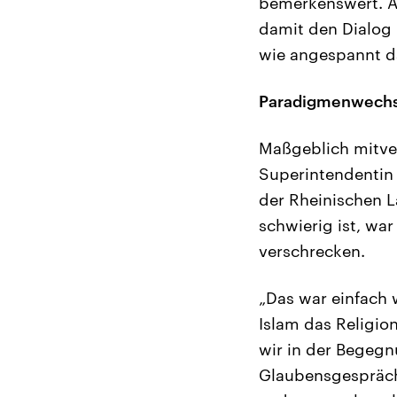
bemerkenswert. An
damit den Dialog 
wie angespannt das
Paradigmenwechse
Maßgeblich mitver
Superintendentin 
der Rheinischen 
schwierig ist, wa
verschrecken.
„Das war einfach 
Islam das Religio
wir in der Begegn
Glaubensgespräc