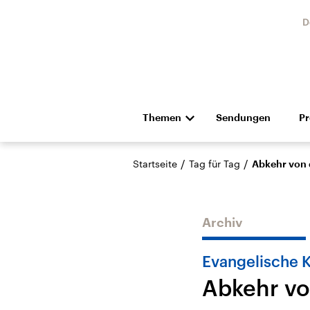
D
Themen
Sendungen
P
Die Nachrichten
Politik
/
/
Startseite
Tag für Tag
Abkehr von 
Hörspiel und Feature
Musik
Archiv
Evangelische 
Abkehr vo
Landtagswahl Sachsen-
USA
Anhalt 2026
Aktuel