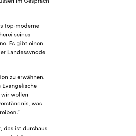
 müssen im Gespräch
das top-moderne
herei seines
ne. Es gibt einen
 der Landessynode
sion zu erwähnen.
s Evangelische
 wir wollen
verständnis, was
reiben.“
, das ist durchaus