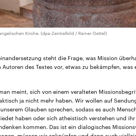
ngelischen Kirche. (dpa-Zentralbild / Rainer Oettel)
einandersetzung steht die Frage, was Mission überh
n Autoren des Textes vor, etwas zu bekämpfen, was e
 man meint, sich von einem veralteten Missionsbegri
aktisch ja nicht mehr haben. Wir wollen auf Sendung
unserem Glauben sprechen, sodass es auch Mensch
edet haben oder sich atheistisch verstehen und ihr
hdenken kommen. Das ist ein dialogisches Missions
sagen, müssen wir anknüpfen und dann auch vielleic