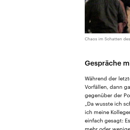
Chaos im Schatten des 
Gespräche mi
Während der letzt
Vorfällen, dann 
gegenüber der Pol
„Da wusste ich sch
ich meine Kollege
einfach gesagt: E
mehr oder wenige