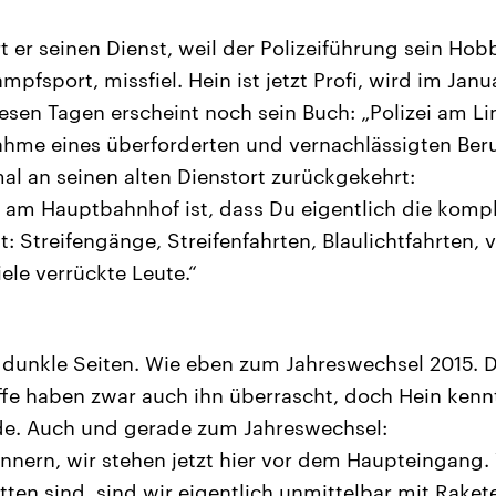
t er seinen Dienst, weil der Polizeiführung sein Ho
mpfsport, missfiel. Hein ist jetzt Profi, wird im Janu
esen Tagen erscheint noch sein Buch: „Polizei am Limi
ahme eines überforderten und vernachlässigten Ber
mal an seinen alten Dienstort zurückgekehrt:
 am Hauptbahnhof ist, dass Du eigentlich die kompl
t: Streifengänge, Streifenfahrten, Blaulichtfahrten, v
le verrückte Leute.“
 dunkle Seiten. Wie eben zum Jahreswechsel 2015. 
ffe haben zwar auch ihn überrascht, doch Hein kenn
. Auch und gerade zum Jahreswechsel:
innern, wir stehen jetzt hier vor dem Haupteingang
itten sind, sind wir eigentlich unmittelbar mit Rake