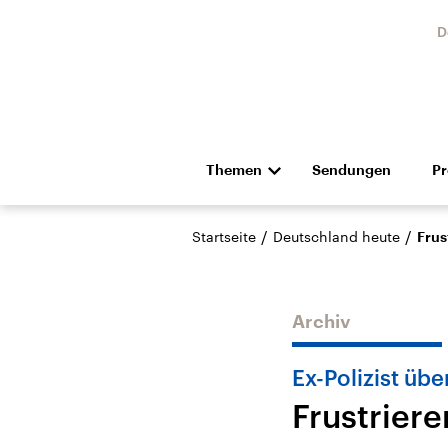
D
Themen
Sendungen
P
Die Nachrichten
Politik
/
/
Startseite
Deutschland heute
Frus
Hörspiel und Feature
Musik
Archiv
Ex-Polizist übe
Frustrier
Landtagswahl Sachsen-
USA
Anhalt 2026
Aktuel