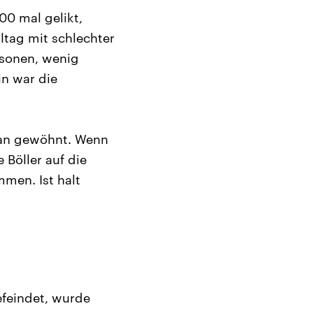
00 mal gelikt,
lltag mit schlechter
rsonen, wenig
in war die
aran gewöhnt. Wenn
Böller auf die
men. Ist halt
efeindet, wurde