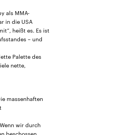
bby als MMA-
ar in die USA
t“, heißt es. Es ist
ufsstandes – und
ette Palette des
iele nette,
Die massenhaften
t
. Wenn wir durch
ten beschossen