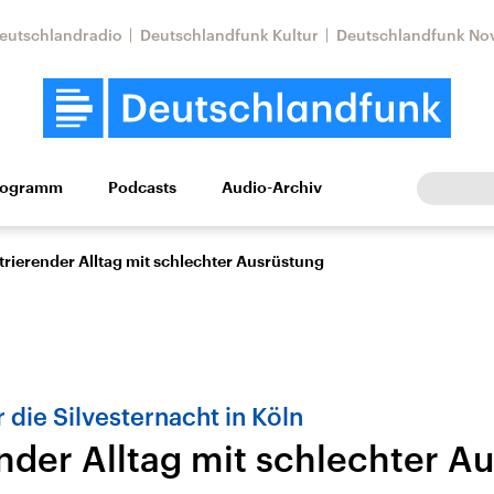
eutschlandradio
Deutschlandfunk Kultur
Deutschlandfunk No
rogramm
Podcasts
Audio-Archiv
Wirtschaft
Wissen
Kultur
Europa
Gesellschaf
trierender Alltag mit schlechter Ausrüstung
r die Silvesternacht in Köln
ender Alltag mit schlechter A
Nahostkonflikt
Iran
le Beiträge,
Aktuelle Lage und
Aktuelle Lage und