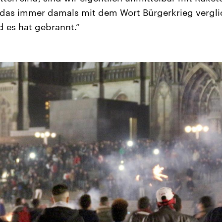
das immer damals mit dem Wort Bürgerkrieg vergli
 es hat gebrannt.“