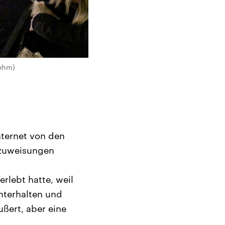
oehm)
nternet von den
dzuweisungen
erlebt hatte, weil
nterhalten und
ußert, aber eine