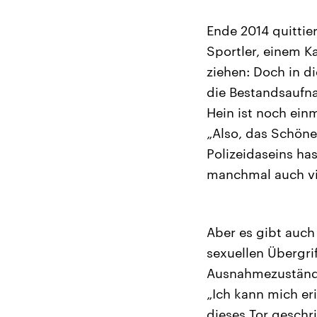
Ende 2014 quittier
Sportler, einem Ka
ziehen: Doch in di
die Bestandsaufn
Hein ist noch ein
„Also, das Schöne
Polizeidaseins has
manchmal auch vie
Aber es gibt auch
sexuellen Übergri
Ausnahmezustände
„Ich kann mich er
dieses Tor geschr