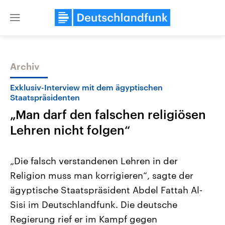
Close
menu
Archiv
Themen
Exklusiv-Interview mit dem ägyptischen
Staatspräsidenten
„Man darf den falschen religiösen
Lehren nicht folgen“
„Die falsch verstandenen Lehren in der
Religion muss man korrigieren“, sagte der
Landtagswahl Sachsen-Anhalt
USA
2026
Aktuelle Beiträge, Analys
ägyptische Staatspräsident Abdel Fattah Al-
Alle Informationen
Hintergründe
Sachsen-Anhalt wählt am 6.
Wirtschaftlich und militäri
Sisi im Deutschlandfunk. Die deutsche
September 2026 einen neuen
gehören die Vereinigten S
Landtag. Seit 2021 wird das
den mächtigsten Ländern 
Regierung rief er im Kampf gegen
Bundesland von einer Koalition aus
mit großem Einfluss auf d