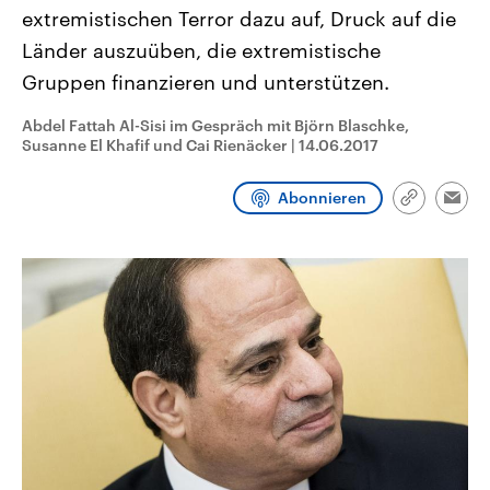
CDU, SPD und FDP regiert.-
aktuelle Weltgeschehen.
extremistischen Terror dazu auf, Druck auf die
Umfragen, Prognosen,
Länder auszuüben, die extremistische
Wahlprogramme, aktuelle Berichte
Sendungen
Programm
Podcasts
und Hintergründe zu den Parteien
Gruppen finanzieren und unterstützen.
und Kandidaten der anstehenden
Wahl.
Audio-Archiv
Abdel Fattah Al-Sisi im Gespräch mit Björn Blaschke,
Susanne El Khafif und Cai Rienäcker
|
14.06.2017
Abonnieren
Link
Emai
kopieren/te