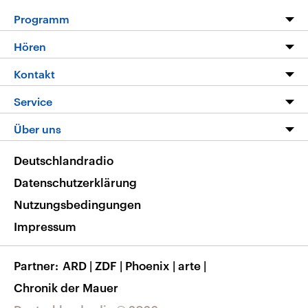
Programm
Programm
Hören
Alle Sendungen
Livestream
Kontakt
Die Nachrichten
Audios
Hörerservice
Service
Nachrichtenleicht
Podcasts
Social Media
FAQ
Über uns
Neue Beiträge auf dlf.de
Deutschlandfunk App
Newsletter
Deutschlandradio
Themen-Schwerpunkte
Nachrichten App
Deutschlandradio
Veranstaltungen
Presse
Frequenzen
Datenschutzerklärung
Musikliste
Ausbildung und Karriere
Nutzungsbedingungen
RSS
Transparenz
Impressum
Korrekturen
Barrierefreiheit
Partner
ARD
|
ZDF
|
Phoenix
|
arte
|
Chronik der Mauer