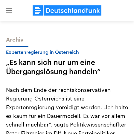
Close
menu
Archiv
Themen
Expertenregierung in Österreich
„Es kann sich nur um eine
Übergangslösung handeln“
Nach dem Ende der rechtskonservativen
Regierung Österreichs ist eine
Landtagswahl Sachsen-Anhalt
USA
Expertenregierung vereidigt worden. „Ich halte
2026
Aktuelle Beiträge, Analys
Alle Informationen
Hintergründe
es kaum für ein Dauermodell. Es war vor allem
Sachsen-Anhalt wählt am 6.
Wirtschaftlich und militäri
September 2026 einen neuen
gehören die Vereinigten S
schnell machbar“, sagte Politikwissenschaflter
Landtag. Seit 2021 wird das
den mächtigsten Ländern 
Peter Filzmaier im Dlf. Neue Parteipolitiker
Bundesland von einer Koalition aus
mit großem Einfluss auf d