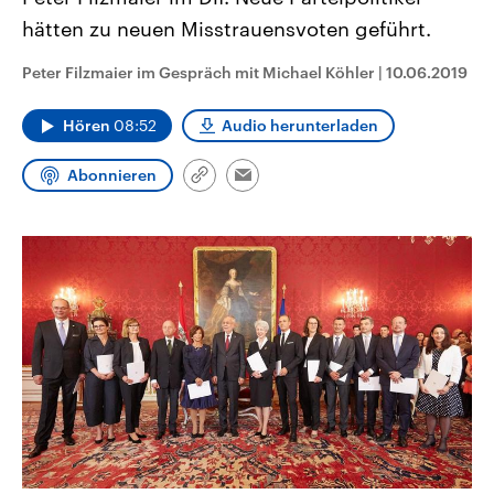
CDU, SPD und FDP regiert.-
aktuelle Weltgeschehen.
hätten zu neuen Misstrauensvoten geführt.
Umfragen, Prognosen,
Wahlprogramme, aktuelle Berichte
Sendungen
Programm
Podcasts
und Hintergründe zu den Parteien
Peter Filzmaier im Gespräch mit Michael Köhler
|
10.06.2019
und Kandidaten der anstehenden
Wahl.
Audio-Archiv
Hören
08:52
Audio herunterladen
Abonnieren
Link
Email
kopieren/teilen