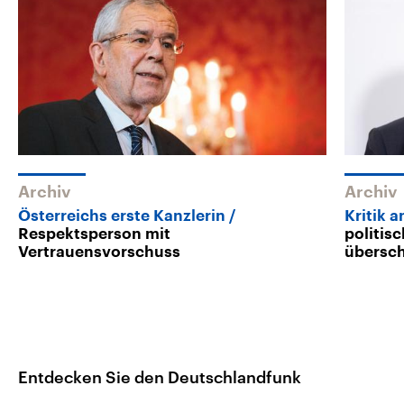
Archiv
Archiv
Österreichs erste Kanzlerin
Kritik a
Respektsperson mit
politis
Vertrauensvorschuss
übersch
Entdecken Sie den Deutschlandfunk