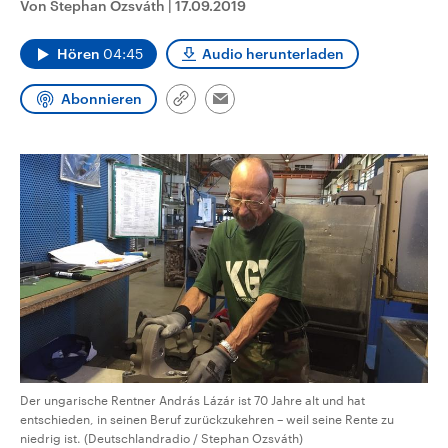
Von Stephan Ozsváth
|
17.09.2019
CDU, SPD und FDP regiert.-
aktuelle Weltgeschehen.
Umfragen, Prognosen,
Wahlprogramme, aktuelle Berichte
Hören
04:45
Audio herunterladen
Sendungen
Programm
Podcasts
und Hintergründe zu den Parteien
und Kandidaten der anstehenden
Wahl.
Abonnieren
Link
Email
Audio-Archiv
kopieren/teilen
Der ungarische Rentner András Lázár ist 70 Jahre alt und hat
entschieden, in seinen Beruf zurückzukehren – weil seine Rente zu
niedrig ist. (Deutschlandradio / Stephan Ozsváth)