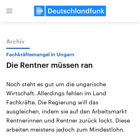
Close
menu
Archiv
Themen
Fachkräftemangel in Ungarn
Die Rentner müssen ran
Noch steht es gut um die ungarische
Wirtschaft. Allerdings fehlen im Land
Fachkräfte. Die Regierung will das
Landtagswahl Sachsen-Anhalt
USA
ausgleichen, indem sie auf den Arbeitsmarkt
2026
Aktuelle Beiträge, Analys
Alle Informationen
Rentnerinnen und Rentner zurück lockt. Diese
Hintergründe
Sachsen-Anhalt wählt am 6.
Wirtschaftlich und militäri
arbeiten meistens jedoch zum Mindestlohn.
September 2026 einen neuen
gehören die Vereinigten S
Landtag. Seit 2021 wird das
den mächtigsten Ländern 
Bundesland von einer Koalition aus
mit großem Einfluss auf d