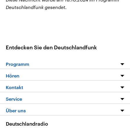
Deutschlandfunk gesendet.
Entdecken Sie den Deutschlandfunk
Programm
Programm
Hören
Alle Sendungen
Livestream
Kontakt
Die Nachrichten
Audios
Hörerservice
Service
Nachrichtenleicht
Podcasts
Social Media
FAQ
Über uns
Neue Beiträge auf dlf.de
Deutschlandfunk App
Newsletter
Deutschlandradio
Themen-Schwerpunkte
Nachrichten App
Deutschlandradio
Veranstaltungen
Presse