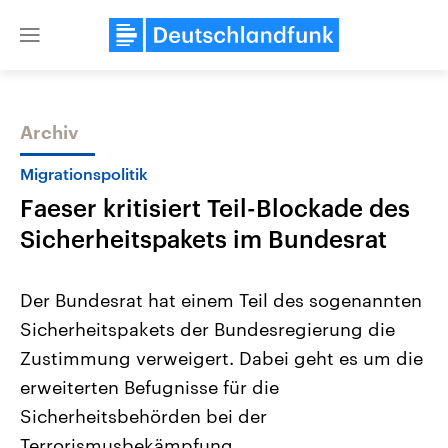
Close
menu
Archiv
Themen
Migrationspolitik
Faeser kritisiert Teil-Blockade des
Sicherheitspakets im Bundesrat
Der Bundesrat hat einem Teil des sogenannten
Sicherheitspakets der Bundesregierung die
Landtagswahl Sachsen-Anhalt
USA
Zustimmung verweigert. Dabei geht es um die
2026
Aktuelle Beiträge, Analys
Alle Informationen
Hintergründe
erweiterten Befugnisse für die
Sachsen-Anhalt wählt am 6.
Wirtschaftlich und militäri
September 2026 einen neuen
gehören die Vereinigten S
Sicherheitsbehörden bei der
Landtag. Seit 2021 wird das
den mächtigsten Ländern 
Terrorismusbekämpfung.
Bundesland von einer Koalition aus
mit großem Einfluss auf d