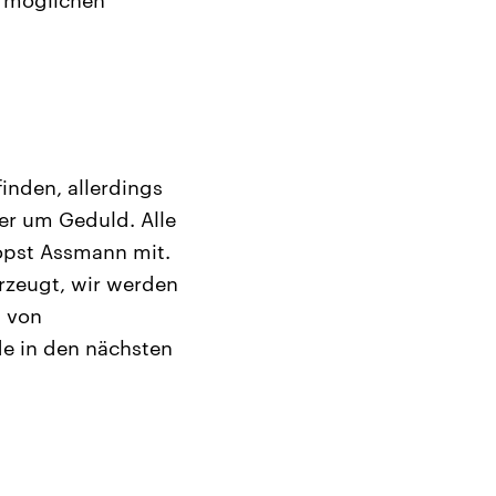
inden, allerdings
er um Geduld. Alle
ropst Assmann mit.
rzeugt, wir werden
n von
de in den nächsten