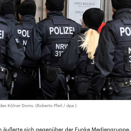
des Kölner Doms. (Roberto Pfeil / dpa )
in äußerte sich gegenüber der Funke Mediengruppe. 