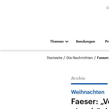
D
Themen
Sendungen
P
Die Nachrichten
Politik
/
/
Startseite
Die Nachrichten
Faeser
Hörspiel und Feature
Musik
Archiv
Weihnachten
Faeser: „
Landtagswahl Sachsen-
USA
Anhalt 2026
Aktuel