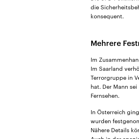
die Sicherheitsbe
konsequent.
Mehrere Fes
Im Zusammenhang 
Im Saarland verhör
Terrorgruppe in V
hat. Der Mann sei
Fernsehen.
In Österreich ging
wurden festgenomm
Nähere Details kö
Auch in der span