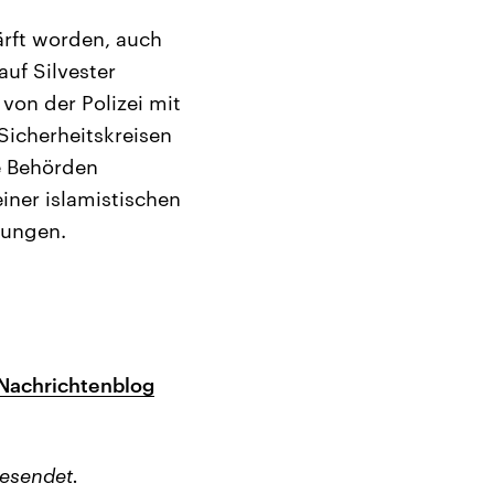
ärft worden, auch
uf Silvester
on der Polizei mit
icherheitskreisen
e Behörden
ner islamistischen
lungen.
 Nachrichtenblog
esendet.