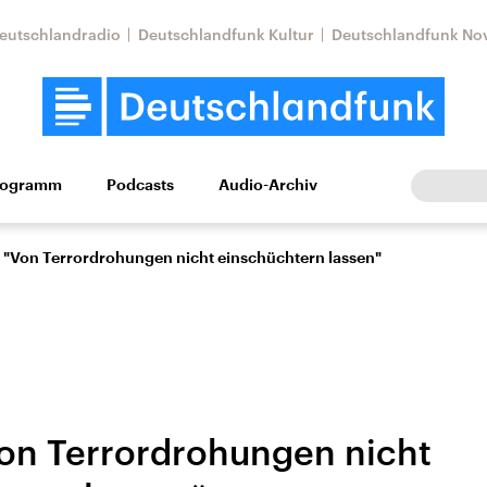
eutschlandradio
Deutschlandfunk Kultur
Deutschlandfunk No
rogramm
Podcasts
Audio-Archiv
Wirtschaft
Wissen
Kultur
Europa
Gesellschaf
: "Von Terrordrohungen nicht einschüchtern lassen"
Von Terrordrohungen nicht
Nahostkonflikt
Iran
le Beiträge,
Aktuelle Lage und
Aktuelle Lage und