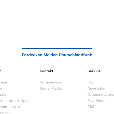
Entdecken Sie den Deutschlandfunk
n
Kontakt
Service
tream
Hörerservice
FAQ
os
Social Media
Newsletter
asts
Veranstaltunge
schlandfunk App
Musikliste
richten App
RSS
uenzen