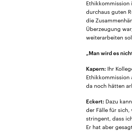
Ethikkommission 
durchaus guten R
die Zusammenhänge
Überzeugung war, 
weiterarbeiten so
„Man wird es nich
Kapern:
Ihr Kolleg
Ethikkommission a
da noch hätten a
Eckert:
Dazu kann i
der Fälle für sic
stringent, dass ic
Er hat aber gesagt