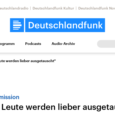
eutschlandradio
Deutschlandfunk Kultur
Deutschlandfunk No
rogramm
Podcasts
Audio-Archiv
Wirtschaft
Wissen
Kultur
Europa
Gesellschaf
eute werden lieber ausgetauscht"
mission
e Leute werden lieber ausget
Nahostkonflikt
Iran
le Beiträge,
Aktuelle Lage und
Aktuelle Lage und