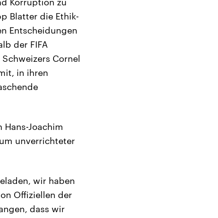
nd Korruption zu
 Blatter die Ethik-
ten Entscheidungen
alb der FIFA
s Schweizers Cornel
t, in ihren
raschende
ch Hans-Joachim
 um unverrichteter
geladen, wir haben
n Offiziellen der
angen, dass wir