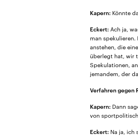
Kapern:
Könnte da
Eckert:
Ach ja, wa
man spekulieren. 
anstehen, die ein
überlegt hat, wir 
Spekulationen, an
jemandem, der dab
Verfahren gegen R
Kapern:
Dann sage
von sportpolitisc
Eckert:
Na ja, ich