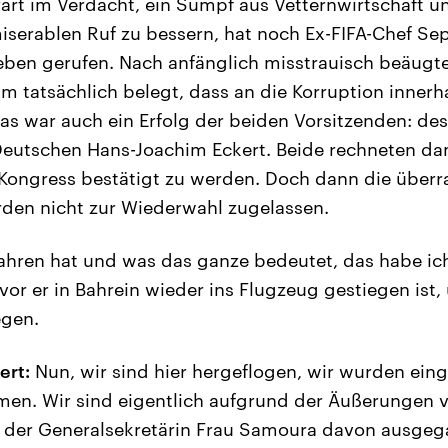
rart im Verdacht, ein Sumpf aus Vetternwirtschaft u
iserablen Ruf zu bessern, hat noch Ex-FIFA-Chef Sepp
eben gerufen. Nach anfänglich misstrauisch beäug
m tatsächlich belegt, dass an die Korruption innerh
as war auch ein Erfolg der beiden Vorsitzenden: de
eutschen Hans-Joachim Eckert. Beide rechneten dami
Kongress bestätigt zu werden. Doch dann die über
rden nicht zur Wiederwahl zugelassen.
fahren hat und was das ganze bedeutet, das habe i
vor er in Bahrein wieder ins Flugzeug gestiegen ist,
egen.
ert:
Nun, wir sind hier hergeflogen, wir wurden ein
n. Wir sind eigentlich aufgrund der Äußerungen vo
l der Generalsekretärin Frau Samoura davon ausgeg