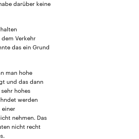
 habe darüber keine
rhalten
s dem Verkehr
nnte das ein Grund
enn man hohe
egt und das dann
n sehr hohes
eahndet werden
 einer
sicht nehmen. Das
uten nicht recht
s.