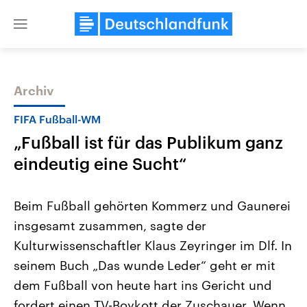
Close
menu
Archiv
Themen
FIFA Fußball-WM
„Fußball ist für das Publikum ganz
eindeutig eine Sucht“
Beim Fußball gehörten Kommerz und Gaunerei
insgesamt zusammen, sagte der
Landtagswahl Sachsen-Anhalt
USA
Kulturwissenschaftler Klaus Zeyringer im Dlf. In
2026
Aktuelle Beiträge, Analys
Alle Informationen
Hintergründe
seinem Buch „Das wunde Leder“ geht er mit
Sachsen-Anhalt wählt am 6.
Wirtschaftlich und militäri
September 2026 einen neuen
gehören die Vereinigten S
dem Fußball von heute hart ins Gericht und
Landtag. Seit 2021 wird das
den mächtigsten Ländern 
fordert einen TV-Boykott der Zuschauer. Wenn
Bundesland von einer Koalition aus
mit großem Einfluss auf d