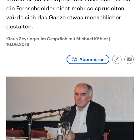
CDU, SPD und FDP regiert.-
aktuelle Weltgeschehen.
die Fernsehgelder nicht mehr so sprudelten,
Umfragen, Prognosen,
Wahlprogramme, aktuelle Berichte
würde sich das Ganze etwas menschlicher
Sendungen
Programm
Podcasts
und Hintergründe zu den Parteien
und Kandidaten der anstehenden
gestalten.
Wahl.
Audio-Archiv
Klaus Zeyringer im Gespräch mit Michael Köhler
|
10.06.2018
Abonnieren
Link
Emai
kopieren/te