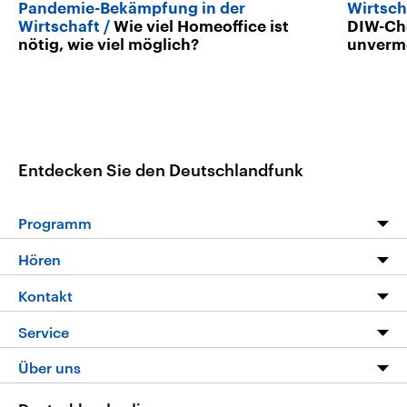
Pandemie-Bekämpfung in der
Wirtsch
Wirtschaft
Wie viel Homeoffice ist
DIW-Che
nötig, wie viel möglich?
unverm
Entdecken Sie den Deutschlandfunk
Programm
Programm
Hören
Alle Sendungen
Livestream
Kontakt
Die Nachrichten
Audios
Hörerservice
Service
Nachrichtenleicht
Podcasts
Social Media
FAQ
Über uns
Neue Beiträge auf dlf.de
Deutschlandfunk App
Newsletter
Deutschlandradio
Themen-Schwerpunkte
Nachrichten App