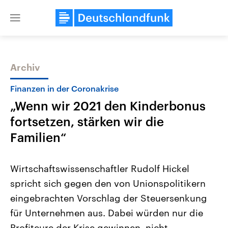
Close
menu
Archiv
Themen
Finanzen in der Coronakrise
„Wenn wir 2021 den Kinderbonus
fortsetzen, stärken wir die
Familien“
Wirtschaftswissenschaftler Rudolf Hickel
Landtagswahl Sachsen-Anhalt
USA
spricht sich gegen den von Unionspolitikern
2026
Aktuelle Beiträge, Analys
Alle Informationen
Hintergründe
eingebrachten Vorschlag der Steuersenkung
Sachsen-Anhalt wählt am 6.
Wirtschaftlich und militäri
September 2026 einen neuen
gehören die Vereinigten S
für Unternehmen aus. Dabei würden nur die
Landtag. Seit 2021 wird das
den mächtigsten Ländern 
Bundesland von einer Koalition aus
Profiteure der Krise gewinnen, nicht
mit großem Einfluss auf d