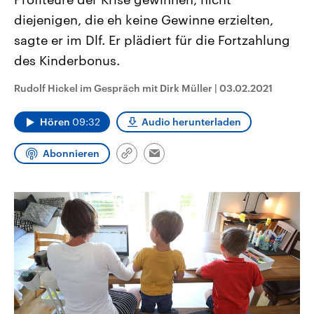
CDU, SPD und FDP regiert.-
aktuelle Weltgeschehen.
diejenigen, die eh keine Gewinne erzielten,
Umfragen, Prognosen,
Wahlprogramme, aktuelle Berichte
sagte er im Dlf. Er plädiert für die Fortzahlung
Sendungen
Programm
Podcasts
und Hintergründe zu den Parteien
und Kandidaten der anstehenden
des Kinderbonus.
Wahl.
Audio-Archiv
Rudolf Hickel im Gespräch mit Dirk Müller
|
03.02.2021
Hören
09:32
Audio herunterladen
Abonnieren
Link
Email
kopieren/teilen