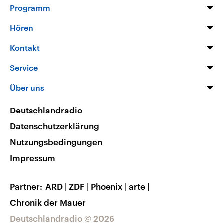
Programm
Programm
Hören
Alle Sendungen
Livestream
Kontakt
Die Nachrichten
Audios
Hörerservice
Service
Nachrichtenleicht
Podcasts
Social Media
FAQ
Über uns
Neue Beiträge auf dlf.de
Deutschlandfunk App
Newsletter
Deutschlandradio
Themen-Schwerpunkte
Nachrichten App
Deutschlandradio
Veranstaltungen
Presse
Frequenzen
Datenschutzerklärung
Musikliste
Ausbildung und Karriere
Nutzungsbedingungen
RSS
Transparenz
Impressum
Korrekturen
Barrierefreiheit
Partner
ARD
|
ZDF
|
Phoenix
|
arte
|
Chronik der Mauer
Deutschlandradio © 2026