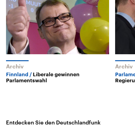
Archiv
Archiv
Finnland
Liberale gewinnen
Parlam
Parlamentswahl
Regier
Entdecken Sie den Deutschlandfunk