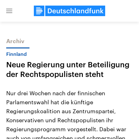
Close
menu
Archiv
Themen
Finnland
Neue Regierung unter Beteiligung
der Rechtspopulisten steht
Nur drei Wochen nach der finnischen
Parlamentswahl hat die künftige
Landtagswahl Sachsen-Anhalt
USA
Regierungskoalition aus Zentrumspartei,
2026
Aktuelle Beiträge, Analys
Alle Informationen
Hintergründe
Konservativen und Rechtspopulisten ihr
Sachsen-Anhalt wählt am 6.
Wirtschaftlich und militäri
September 2026 einen neuen
gehören die Vereinigten S
Regierungsprogramm vorgestellt. Dabei war
Landtag. Seit 2021 wird das
den mächtigsten Ländern 
auch von umfangreichen und schmerzvollen
Bundesland von einer Koalition aus
mit großem Einfluss auf d