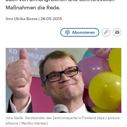
CDU, SPD und FDP regiert.-
aktuelle Weltgeschehen.
Maßnahmen die Rede.
Umfragen, Prognosen,
Wahlprogramme, aktuelle Berichte
Sendungen
Programm
Podcasts
und Hintergründe zu den Parteien
Von Ulrike Bosse
|
28.05.2015
und Kandidaten der anstehenden
Wahl.
Audio-Archiv
Abonnieren
Link
Emai
kopieren/te
Juha Sipilä, Vorsitzender der Zentrumspartei in Finnland (dpa / picture-
alliance / Markku Ulander)