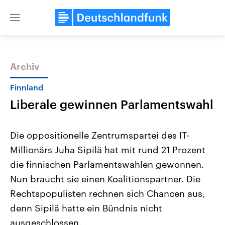
Close
menu
Archiv
Themen
Finnland
Liberale gewinnen Parlamentswahl
Die oppositionelle Zentrumspartei des IT-
Millionärs Juha Sipilä hat mit rund 21 Prozent
die finnischen Parlamentswahlen gewonnen.
Landtagswahl Sachsen-Anhalt
USA
Nun braucht sie einen Koalitionspartner. Die
2026
Aktuelle Beiträge, Analys
Alle Informationen
Rechtspopulisten rechnen sich Chancen aus,
Hintergründe
Sachsen-Anhalt wählt am 6.
Wirtschaftlich und militäri
denn Sipilä hatte ein Bündnis nicht
September 2026 einen neuen
gehören die Vereinigten S
Landtag. Seit 2021 wird das
den mächtigsten Ländern 
ausgeschlossen.
Bundesland von einer Koalition aus
mit großem Einfluss auf d