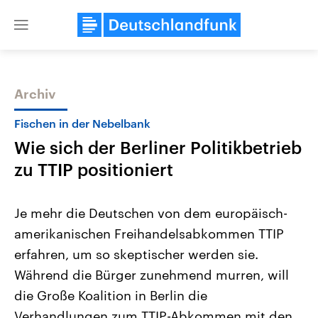
Close
menu
Archiv
Themen
Fischen in der Nebelbank
Wie sich der Berliner Politikbetrieb
zu TTIP positioniert
Je mehr die Deutschen von dem europäisch-
amerikanischen Freihandelsabkommen TTIP
Landtagswahl Sachsen-Anhalt
USA
erfahren, um so skeptischer werden sie.
2026
Aktuelle Beiträge, Analys
Alle Informationen
Hintergründe
Während die Bürger zunehmend murren, will
Sachsen-Anhalt wählt am 6.
Wirtschaftlich und militäri
September 2026 einen neuen
gehören die Vereinigten S
die Große Koalition in Berlin die
Landtag. Seit 2021 wird das
den mächtigsten Ländern 
Verhandlungen zum TTIP-Abkommen mit den
Bundesland von einer Koalition aus
mit großem Einfluss auf d