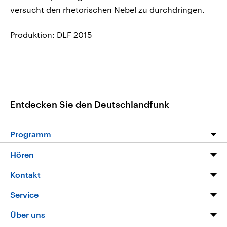
versucht den rhetorischen Nebel zu durchdringen.
Produktion: DLF 2015
Entdecken Sie den Deutschlandfunk
Programm
Programm
Hören
Alle Sendungen
Livestream
Kontakt
Die Nachrichten
Audios
Hörerservice
Service
Nachrichtenleicht
Podcasts
Social Media
FAQ
Über uns
Neue Beiträge auf dlf.de
Deutschlandfunk App