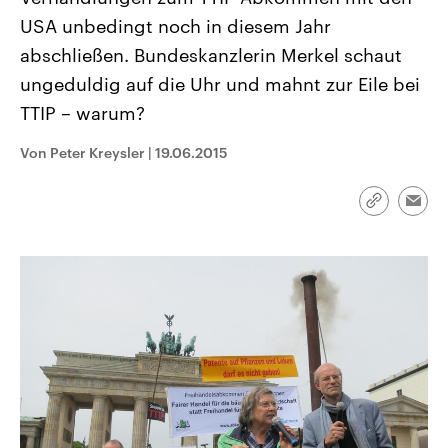
CDU, SPD und FDP regiert.-
aktuelle Weltgeschehen.
USA unbedingt noch in diesem Jahr
Umfragen, Prognosen,
Wahlprogramme, aktuelle Berichte
abschließen. Bundeskanzlerin Merkel schaut
Sendungen
Programm
Podcasts
und Hintergründe zu den Parteien
und Kandidaten der anstehenden
ungeduldig auf die Uhr und mahnt zur Eile bei
Wahl.
TTIP – warum?
Audio-Archiv
Von Peter Kreysler
|
19.06.2015
Link
Emai
kopieren/te