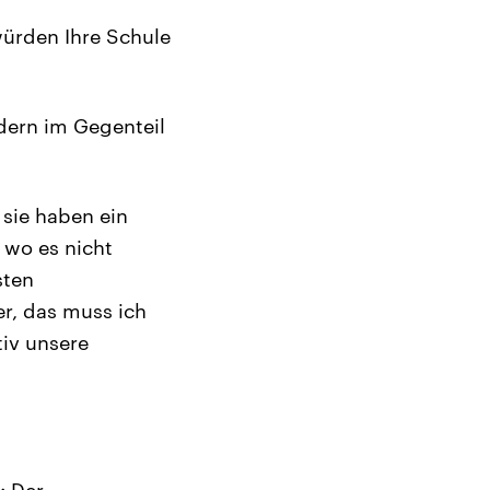
würden Ihre Schule
dern im Gegenteil
 sie haben ein
, wo es nicht
sten
r, das muss ich
tiv unsere
: Der