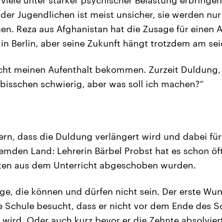
 der Jugendlichen ist meist unsicher, sie werden nur
hen. Reza aus Afghanistan hat die Zusage für einen 
 in Berlin, aber seine Zukunft hängt trotzdem am se
cht meinen Aufenthalt bekommen. Zurzeit Duldung,
n bisschen schwierig, aber was soll ich machen?“
ern, dass die Duldung verlängert wird und dabei für
remden Land: Lehrerin Bärbel Probst hat es schon öft
tten aus dem Unterricht abgeschoben wurden.
ge, die können und dürfen nicht sein. Der erste Wu
ne Schule besucht, dass er nicht vor dem Ende des 
wird. Oder auch kurz bevor er die Zehnte absolviert