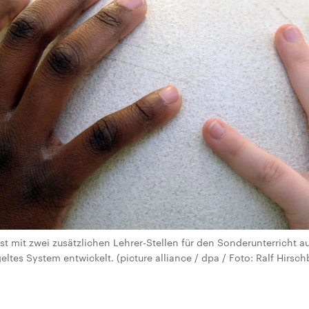
st mit zwei zusätzlichen Lehrer-Stellen für den Sonderunterricht a
eltes System entwickelt. (picture alliance / dpa / Foto: Ralf Hirsch