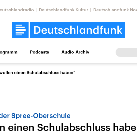
eutschlandradio
Deutschlandfunk Kultur
Deutschlandfunk No
rogramm
Podcasts
Audio-Archiv
Wirtschaft
Wissen
Kultur
Europa
Gesellschaf
 wollen einen Schulabschluss haben"
 der Spree-Oberschule
en einen Schulabschluss habe
Nahostkonflikt
Iran
le Beiträge,
Aktuelle Lage und
Aktuelle Lage und