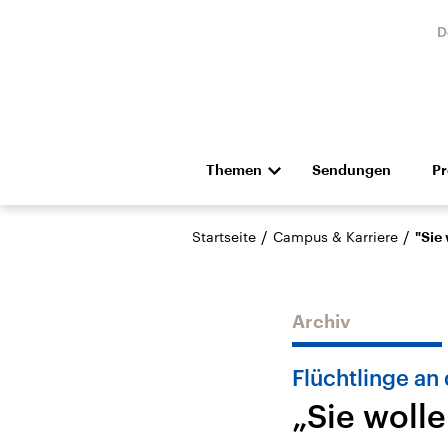
D
Themen
Sendungen
P
Die Nachrichten
Politik
/
/
Startseite
Campus & Karriere
"Sie
Hörspiel und Feature
Musik
Archiv
Flüchtlinge an
„Sie woll
Landtagswahl Sachsen-
USA
Anhalt 2026
Aktuel