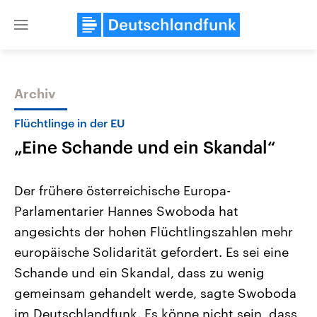
Close
menu
Archiv
Themen
Flüchtlinge in der EU
„Eine Schande und ein Skandal“
Der frühere österreichische Europa-
Parlamentarier Hannes Swoboda hat
angesichts der hohen Flüchtlingszahlen mehr
Landtagswahl Sachsen-Anhalt
USA
europäische Solidarität gefordert. Es sei eine
2026
Aktuelle Beiträge, Analys
Alle Informationen
Schande und ein Skandal, dass zu wenig
Hintergründe
Sachsen-Anhalt wählt am 6.
Wirtschaftlich und militäri
gemeinsam gehandelt werde, sagte Swoboda
September 2026 einen neuen
gehören die Vereinigten S
Landtag. Seit 2021 wird das
den mächtigsten Ländern 
im Deutschlandfunk. Es könne nicht sein, dass
Bundesland von einer Koalition aus
mit großem Einfluss auf d