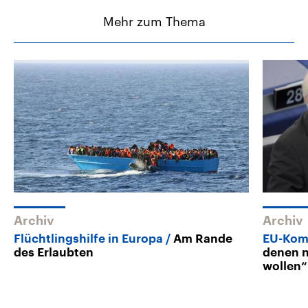
Mehr zum Thema
Archiv
Archiv
Flüchtlingshilfe in Europa
Am Rande
EU-Kom
des Erlaubten
denen n
wollen“