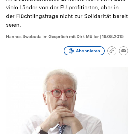
CDU, SPD und FDP regiert.-
aktuelle Weltgeschehen.
viele Länder von der EU profitierten, aber in
Umfragen, Prognosen,
Wahlprogramme, aktuelle Berichte
der Flüchtlingsfrage nicht zur Solidarität bereit
Sendungen
Programm
Podcasts
und Hintergründe zu den Parteien
und Kandidaten der anstehenden
seien.
Wahl.
Audio-Archiv
Hannes Swoboda im Gespräch mit Dirk Müller
|
19.08.2015
Abonnieren
Link
Emai
kopieren/te