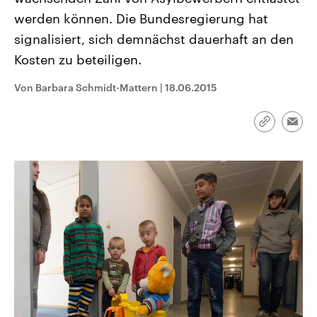
CDU, SPD und FDP regiert.-
aktuelle Weltgeschehen.
werden können. Die Bundesregierung hat
Umfragen, Prognosen,
Wahlprogramme, aktuelle Berichte
signalisiert, sich demnächst dauerhaft an den
Sendungen
Programm
Podcasts
und Hintergründe zu den Parteien
und Kandidaten der anstehenden
Kosten zu beteiligen.
Wahl.
Audio-Archiv
Von Barbara Schmidt-Mattern
|
18.06.2015
Link
Emai
kopieren/te