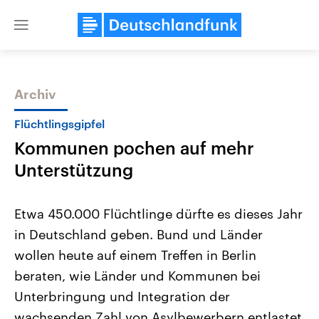
Close
menu
Archiv
Themen
Flüchtlingsgipfel
Kommunen pochen auf mehr
Unterstützung
Etwa 450.000 Flüchtlinge dürfte es dieses Jahr
in Deutschland geben. Bund und Länder
Landtagswahl Sachsen-Anhalt
USA
wollen heute auf einem Treffen in Berlin
2026
Aktuelle Beiträge, Analys
Alle Informationen
Hintergründe
beraten, wie Länder und Kommunen bei
Sachsen-Anhalt wählt am 6.
Wirtschaftlich und militäri
September 2026 einen neuen
gehören die Vereinigten S
Unterbringung und Integration der
Landtag. Seit 2021 wird das
den mächtigsten Ländern 
wachsenden Zahl von Asylbewerbern entlastet
Bundesland von einer Koalition aus
mit großem Einfluss auf d