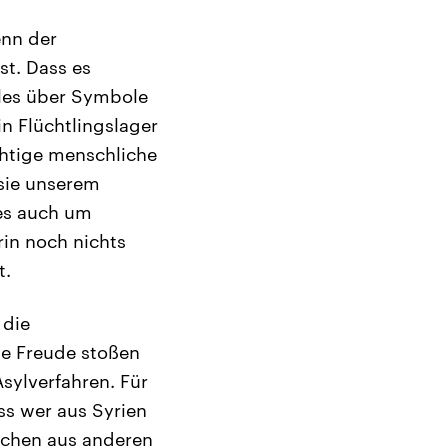
enn der
st. Dass es
ieles über Symbole
in Flüchtlingslager
chtige menschliche
 sie unserem
 es auch um
rin noch nichts
t.
 die
oße Freude stoßen
sylverfahren. Für
ss wer aus Syrien
schen aus anderen