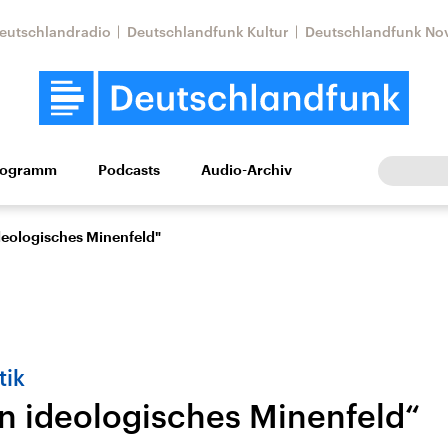
eutschlandradio
Deutschlandfunk Kultur
Deutschlandfunk No
rogramm
Podcasts
Audio-Archiv
Wirtschaft
Wissen
Kultur
Europa
Gesellschaf
ideologisches Minenfeld"
tik
in ideologisches Minenfeld“
Nahostkonflikt
Iran
le Beiträge,
Aktuelle Lage und
Aktuelle Lage und