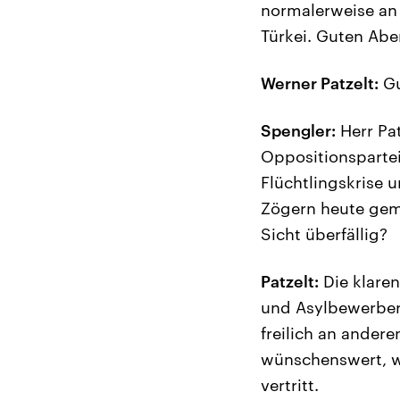
normalerweise an 
Türkei. Guten Abe
Werner Patzelt:
Gu
Spengler:
Herr Pat
Oppositionspartei
Flüchtlingskrise 
Zögern heute gema
Sicht überfällig?
Patzelt:
Die klaren
und Asylbewerbern
freilich an ande
wünschenswert, wa
vertritt.