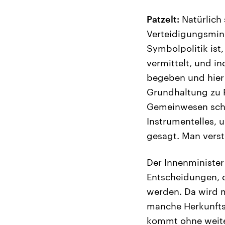
Patzelt:
Natürlich
Verteidigungsmini
Symbolpolitik ist,
vermittelt, und i
begeben und hier 
Grundhaltung zu F
Gemeinwesen schon
Instrumentelles, 
gesagt. Man verste
Der Innenminister
Entscheidungen, di
werden. Da wird m
manche Herkunftsl
kommt ohne weiter