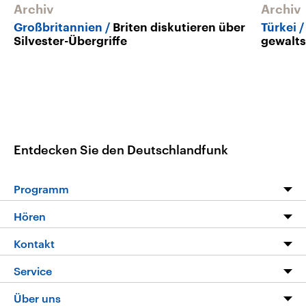
Archiv
Archiv
Großbritannien
Briten diskutieren über
Türkei
Silvester-Übergriffe
gewalt
Entdecken Sie den Deutschlandfunk
Programm
Programm
Hören
Alle Sendungen
Livestream
Kontakt
Die Nachrichten
Audios
Hörerservice
Service
Nachrichtenleicht
Podcasts
Social Media
FAQ
Über uns
Neue Beiträge auf dlf.de
Deutschlandfunk App