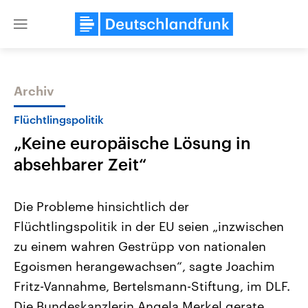
Close
menu
Archiv
Themen
Flüchtlingspolitik
„Keine europäische Lösung in
absehbarer Zeit“
Die Probleme hinsichtlich der
Flüchtlingspolitik in der EU seien „inzwischen
Landtagswahl Sachsen-Anhalt
USA
zu einem wahren Gestrüpp von nationalen
2026
Aktuelle Beiträge, Analys
Alle Informationen
Hintergründe
Egoismen herangewachsen“, sagte Joachim
Sachsen-Anhalt wählt am 6.
Wirtschaftlich und militäri
September 2026 einen neuen
gehören die Vereinigten S
Fritz-Vannahme, Bertelsmann-Stiftung, im DLF.
Landtag. Seit 2021 wird das
den mächtigsten Ländern 
Die Bundeskanzlerin Angela Merkel gerate
Bundesland von einer Koalition aus
mit großem Einfluss auf d