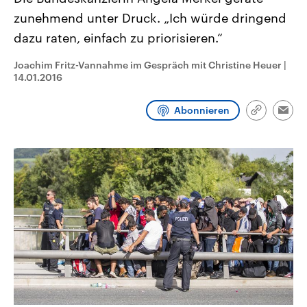
CDU, SPD und FDP regiert.-
aktuelle Weltgeschehen.
zunehmend unter Druck. „Ich würde dringend
Umfragen, Prognosen,
Wahlprogramme, aktuelle Berichte
dazu raten, einfach zu priorisieren.“
Sendungen
Programm
Podcasts
und Hintergründe zu den Parteien
und Kandidaten der anstehenden
Wahl.
Joachim Fritz-Vannahme im Gespräch mit Christine Heuer
|
Audio-Archiv
14.01.2016
Abonnieren
Link
Emai
kopieren/te