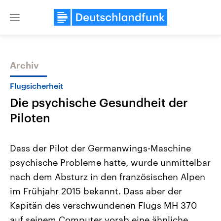
Close
menu
Archiv
Themen
Flugsicherheit
Die psychische Gesundheit der
Piloten
Dass der Pilot der Germanwings-Maschine
psychische Probleme hatte, wurde unmittelbar
Landtagswahl Sachsen-Anhalt
USA
nach dem Absturz in den französischen Alpen
2026
Aktuelle Beiträge, Analys
Alle Informationen
Hintergründe
im Frühjahr 2015 bekannt. Dass aber der
Sachsen-Anhalt wählt am 6.
Wirtschaftlich und militäri
September 2026 einen neuen
gehören die Vereinigten S
Kapitän des verschwundenen Flugs MH 370
Landtag. Seit 2021 wird das
den mächtigsten Ländern 
auf seinem Computer vorab eine ähnliche
Bundesland von einer Koalition aus
mit großem Einfluss auf d