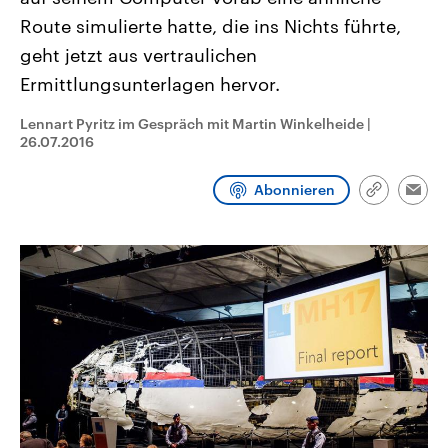
CDU, SPD und FDP regiert.-
aktuelle Weltgeschehen.
Route simulierte hatte, die ins Nichts führte,
Umfragen, Prognosen,
Wahlprogramme, aktuelle Berichte
geht jetzt aus vertraulichen
Sendungen
Programm
Podcasts
und Hintergründe zu den Parteien
und Kandidaten der anstehenden
Ermittlungsunterlagen hervor.
Wahl.
Audio-Archiv
Lennart Pyritz im Gespräch mit Martin Winkelheide
|
26.07.2016
Abonnieren
Link
Emai
kopieren/te