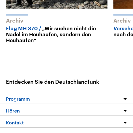
Archiv
Archiv
Flug MH 370
„Wir suchen nicht die
Versch
Nadel im Heuhaufen, sondern den
nach de
Heuhaufen“
Entdecken Sie den Deutschlandfunk
Programm
Programm
Hören
Alle Sendungen
Livestream
Kontakt
Die Nachrichten
Audios
Hörerservice