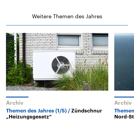
Weitere Themen des Jahres
Archiv
Archiv
Themen des Jahres (1/5)
Zündschnur
Themen 
„Heizungsgesetz“
Nord-S