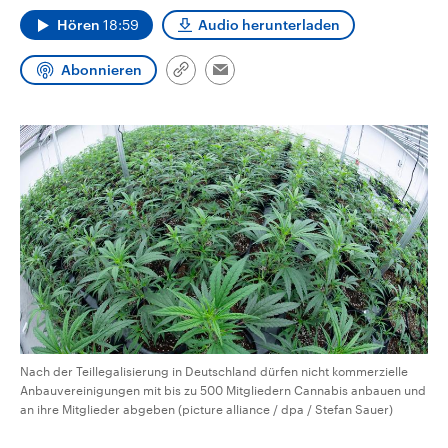
CDU, SPD und FDP regiert.-
aktuelle Weltgeschehen.
Hören
18:59
Audio herunterladen
Umfragen, Prognosen,
Wahlprogramme, aktuelle Berichte
Sendungen
Programm
Podcasts
und Hintergründe zu den Parteien
Abonnieren
und Kandidaten der anstehenden
Link
Email
Wahl.
kopieren/teilen
Audio-Archiv
Nach der Teillegalisierung in Deutschland dürfen nicht kommerzielle
Anbauvereinigungen mit bis zu 500 Mitgliedern Cannabis anbauen und
an ihre Mitglieder abgeben (picture alliance / dpa / Stefan Sauer)