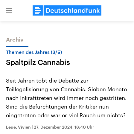
Close
menu
Archiv
Themen
Themen des Jahres (3/5)
Spaltpilz Cannabis
Seit Jahren tobt die Debatte zur
Teillegalisierung von Cannabis. Sieben Monate
nach Inkrafttreten wird immer noch gestritten.
Landtagswahl Sachsen-Anhalt
USA
Sind die Befürchtungen der Kritiker nun
2026
Aktuelle Beiträge, Analys
Alle Informationen
eingetreten oder war es viel Rauch um nichts?
Hintergründe
Sachsen-Anhalt wählt am 6.
Wirtschaftlich und militäri
September 2026 einen neuen
gehören die Vereinigten S
Leue, Vivien
|
27. Dezember 2024, 18:40 Uhr
Landtag. Seit 2021 wird das
den mächtigsten Ländern 
Bundesland von einer Koalition aus
mit großem Einfluss auf d