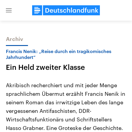
Close
menu
Archiv
Themen
Francis Nenik: „Reise durch ein tragikomisches
Jahrhundert“
Ein Held zweiter Klasse
Akribisch recherchiert und mit jeder Menge
sprachlichem Übermut erzählt Francis Nenik in
seinem Roman das irrwitzige Leben des lange
Landtagswahl Sachsen-Anhalt
USA
2026
Aktuelle Beiträge, Analys
vergessenen Antifaschisten, DDR-
Alle Informationen
Hintergründe
Sachsen-Anhalt wählt am 6.
Wirtschaftlich und militäri
Wirtschaftsfunktionärs und Schriftstellers
September 2026 einen neuen
gehören die Vereinigten S
Landtag. Seit 2021 wird das
den mächtigsten Ländern 
Hasso Grabner. Eine Groteske der Geschichte.
Bundesland von einer Koalition aus
mit großem Einfluss auf d