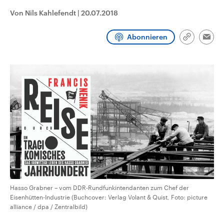
CDU, SPD und FDP regiert.-
aktuelle Weltgeschehen.
Von Nils Kahlefendt
|
20.07.2018
Umfragen, Prognosen,
Wahlprogramme, aktuelle Berichte
Sendungen
Programm
Podcasts
und Hintergründe zu den Parteien
Abonnieren
und Kandidaten der anstehenden
Link
Emai
Wahl.
kopieren/te
Audio-Archiv
Hasso Grabner – vom DDR-Rundfunkintendanten zum Chef der
Eisenhütten-Industrie (Buchcover: Verlag Volant & Quist, Foto: picture
alliance / dpa / Zentralbild)