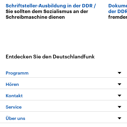
Schriftsteller-Ausbildung in der DDR
Dokumen
Sie sollten dem Sozialismus an der
der DD
Schreibmaschine dienen
fremder
Entdecken Sie den Deutschlandfunk
Programm
Programm
Hören
Alle Sendungen
Livestream
Kontakt
Die Nachrichten
Audios
Hörerservice
Service
Nachrichtenleicht
Podcasts
Social Media
FAQ
Über uns
Neue Beiträge auf dlf.de
Deutschlandfunk App
Newsletter