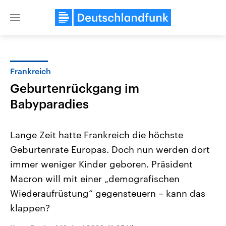
Close
menu
Frankreich
Themen
Geburtenrückgang im
Babyparadies
Lange Zeit hatte Frankreich die höchste
Geburtenrate Europas. Doch nun werden dort
immer weniger Kinder geboren. Präsident
Landtagswahl Sachsen-Anhalt
USA
Macron will mit einer „demografischen
2026
Aktuelle Beiträge, Analys
Wiederaufrüstung“ gegensteuern – kann das
Alle Informationen
Hintergründe
Sachsen-Anhalt wählt am 6.
Wirtschaftlich und militäri
klappen?
September 2026 einen neuen
gehören die Vereinigten S
Landtag. Seit 2021 wird das
den mächtigsten Ländern 
Bundesland von einer Koalition aus
mit großem Einfluss auf d