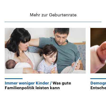
Mehr zur Geburtenrate
Immer weniger Kinder
Was gute
Demogr
Familienpolitik leisten kann
Entsche