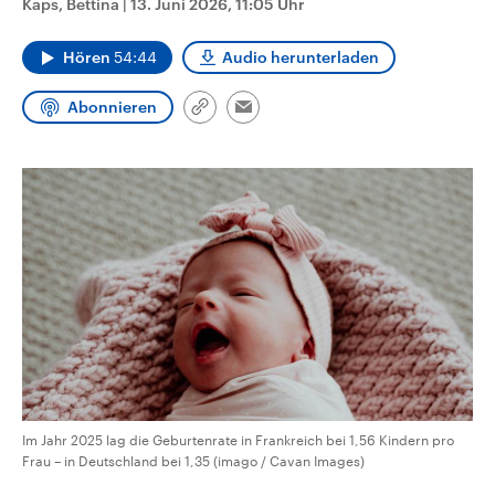
Kaps, Bettina
|
13. Juni 2026, 11:05 Uhr
CDU, SPD und FDP regiert.-
aktuelle Weltgeschehen.
Umfragen, Prognosen,
Wahlprogramme, aktuelle Berichte
Hören
54:44
Audio herunterladen
Sendungen
Programm
Podcasts
und Hintergründe zu den Parteien
und Kandidaten der anstehenden
Wahl.
Abonnieren
Link
Email
Audio-Archiv
kopieren/teilen
Im Jahr 2025 lag die Geburtenrate in Frankreich bei 1,56 Kindern pro
Frau – in Deutschland bei 1,35 (imago / Cavan Images)