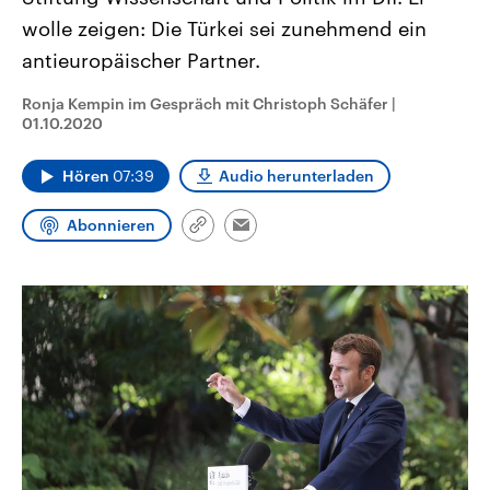
CDU, SPD und FDP regiert.-
aktuelle Weltgeschehen.
wolle zeigen: Die Türkei sei zunehmend ein
Umfragen, Prognosen,
Wahlprogramme, aktuelle Berichte
antieuropäischer Partner.
Sendungen
Programm
Podcasts
und Hintergründe zu den Parteien
und Kandidaten der anstehenden
Wahl.
Ronja Kempin im Gespräch mit Christoph Schäfer
|
Audio-Archiv
01.10.2020
Hören
07:39
Audio herunterladen
Abonnieren
Link
Email
kopieren/teilen