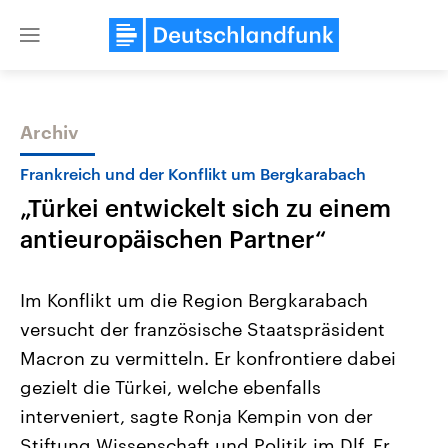
Close
menu
Archiv
Themen
Frankreich und der Konflikt um Bergkarabach
„Türkei entwickelt sich zu einem
antieuropäischen Partner“
Im Konflikt um die Region Bergkarabach
versucht der französische Staatspräsident
Landtagswahl Sachsen-Anhalt
USA
Macron zu vermitteln. Er konfrontiere dabei
2026
Aktuelle Beiträge, Analys
Alle Informationen
Hintergründe
gezielt die Türkei, welche ebenfalls
Sachsen-Anhalt wählt am 6.
Wirtschaftlich und militäri
September 2026 einen neuen
gehören die Vereinigten S
interveniert, sagte Ronja Kempin von der
Landtag. Seit 2021 wird das
den mächtigsten Ländern 
Stiftung Wissenschaft und Politik im Dlf. Er
Bundesland von einer Koalition aus
mit großem Einfluss auf d