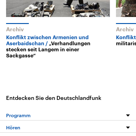
Archiv
Archiv
Konflikt zwischen Armenien und
Konflik
Aserbaidschan
„Verhandlungen
militari
stecken seit Langem in einer
Sackgasse“
Entdecken Sie den Deutschlandfunk
Programm
Programm
Hören
Alle Sendungen