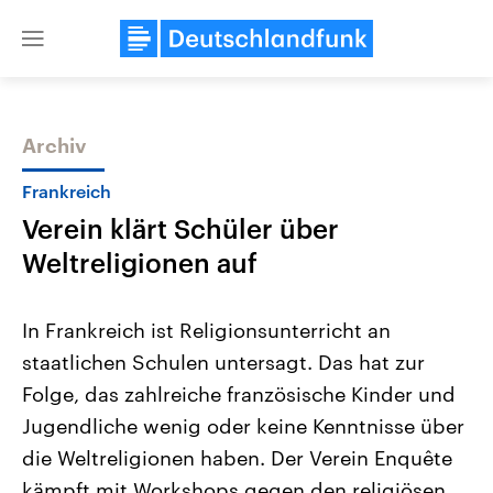
Close
menu
Archiv
Themen
Frankreich
Verein klärt Schüler über
Weltreligionen auf
In Frankreich ist Religionsunterricht an
staatlichen Schulen untersagt. Das hat zur
Landtagswahl Sachsen-Anhalt
USA
Folge, das zahlreiche französische Kinder und
2026
Aktuelle Beiträge, Analys
Alle Informationen
Hintergründe
Jugendliche wenig oder keine Kenntnisse über
Sachsen-Anhalt wählt am 6.
Wirtschaftlich und militäri
September 2026 einen neuen
gehören die Vereinigten S
die Weltreligionen haben. Der Verein Enquête
Landtag. Seit 2021 wird das
den mächtigsten Ländern 
kämpft mit Workshops gegen den religiösen
Bundesland von einer Koalition aus
mit großem Einfluss auf d