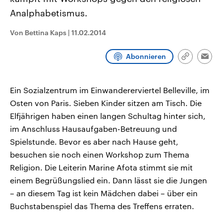
CDU, SPD und FDP regiert.-
aktuelle Weltgeschehen.
Analphabetismus.
Umfragen, Prognosen,
Wahlprogramme, aktuelle Berichte
Sendungen
Programm
Podcasts
und Hintergründe zu den Parteien
Von Bettina Kaps
|
11.02.2014
und Kandidaten der anstehenden
Wahl.
Audio-Archiv
Abonnieren
Link
Emai
kopieren/te
Ein Sozialzentrum im Einwandererviertel Belleville, im
Osten von Paris. Sieben Kinder sitzen am Tisch. Die
Elfjährigen haben einen langen Schultag hinter sich,
im Anschluss Hausaufgaben-Betreuung und
Spielstunde. Bevor es aber nach Hause geht,
besuchen sie noch einen Workshop zum Thema
Religion. Die Leiterin Marine Afota stimmt sie mit
einem Begrüßungslied ein. Dann lässt sie die Jungen
– an diesem Tag ist kein Mädchen dabei – über ein
Buchstabenspiel das Thema des Treffens erraten.