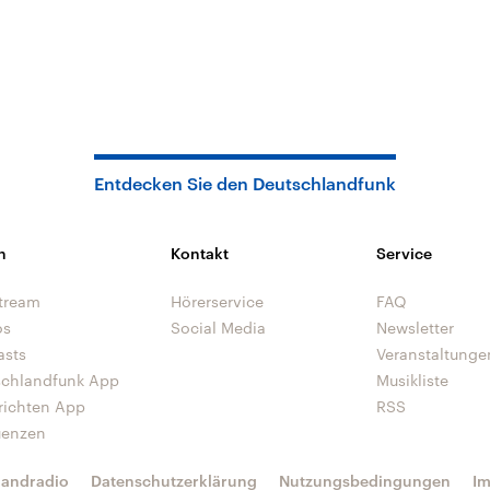
Entdecken Sie den Deutschlandfunk
n
Kontakt
Service
tream
Hörerservice
FAQ
os
Social Media
Newsletter
asts
Veranstaltunge
schlandfunk App
Musikliste
richten App
RSS
uenzen
landradio
Datenschutzerklärung
Nutzungsbedingungen
I