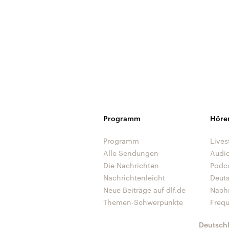
Programm
Höre
Programm
Lives
Alle Sendungen
Audi
Die Nachrichten
Podc
Nachrichtenleicht
Deut
Neue Beiträge auf dlf.de
Nach
Themen-Schwerpunkte
Freq
Deutsch