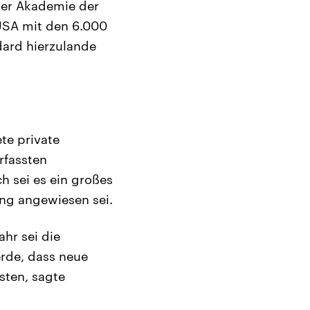
iner Akademie der
USA mit den 6.000
dard hierzulande
ete private
rfassten
h sei es ein großes
ung angewiesen sei.
hr sei die
rde, dass neue
sten, sagte