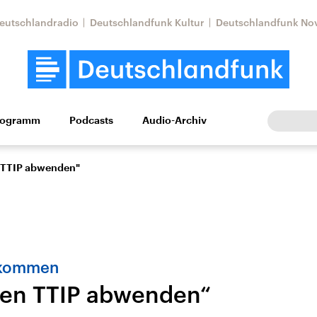
eutschlandradio
Deutschlandfunk Kultur
Deutschlandfunk No
rogramm
Podcasts
Audio-Archiv
Wirtschaft
Wissen
Kultur
Europa
Gesellschaf
 TTIP abwenden"
bkommen
sen TTIP abwenden“
Nahostkonflikt
Iran
le Beiträge,
Aktuelle Lage und
Aktuelle Lage und