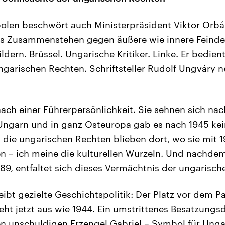
bolen beschwört auch Ministerpräsident Viktor Orb
as Zusammenstehen gegen äußere wie innere Feinde.
dern. Brüssel. Ungarische Kritiker. Linke. Er bedien
garischen Rechten. Schriftsteller Rudolf Ungváry n
nach einer Führerpersönlichkeit. Sie sehnen sich nac
Ungarn und in ganz Osteuropa gab es nach 1945 kein
d die ungarischen Rechten blieben dort, wo sie mit 
en – ich meine die kulturellen Wurzeln. Und nachdem 
989, entfaltet sich dieses Vermächtnis der ungarisch
eibt gezielte Geschichtspolitik: Der Platz vor dem 
eht jetzt aus wie 1944. Ein umstrittenes Besatzungs
en unschuldigen Erzengel Gabriel – Symbol für Ung