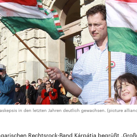
paskepsis in den letzten Jahren deutlich gewachsen. (picture allia
ngarischen Rechtsrock-Band Kárpátia begrüßt „Gro