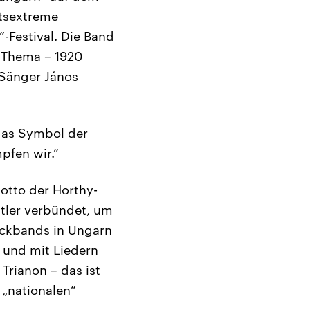
htsextreme
-Festival. Die Band
m Thema – 1920
. Sänger János
 das Symbol der
pfen wir.“
otto der Horthy-
itler verbündet, um
ockbands in Ungarn
s und mit Liedern
Trianon – das ist
 „nationalen“