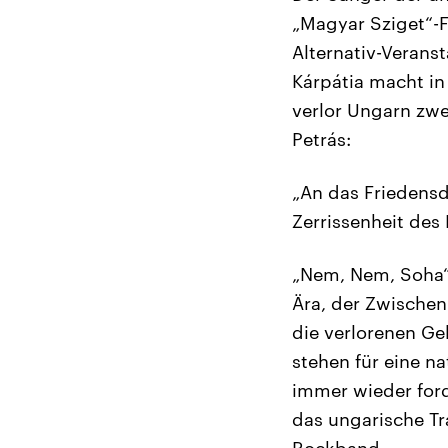
„Magyar Sziget“-F
Alternativ-Verans
Kárpátia macht in
verlor Ungarn zwei
Petrás:
„An das Friedensd
Zerrissenheit des
„Nem, Nem, Soha“ 
Ära, der Zwischenk
die verlorenen G
stehen für eine na
immer wieder ford
das ungarische Tr
Rockband.