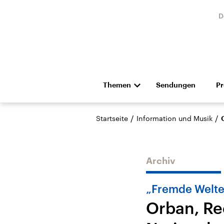
D
Themen
Sendungen
P
Die Nachrichten
Politik
/
/
Startseite
Information und Musik
Hörspiel und Feature
Musik
Archiv
„Fremde Welten
Orban, Re
Landtagswahl Sachsen-
USA
Anhalt 2026
Aktuel