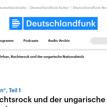
eutschlandradio
Deutschlandfunk Kultur
Deutschlandfunk No
rogramm
Podcasts
Audio-Archiv
Wirtschaft
Wissen
Kultur
Europa
Gesellschaf
Orban, Rechtsrock und der ungarische Nationalstolz
“, Teil 1
chtsrock und der ungarische
Nahostkonflikt
Iran
le Beiträge,
Aktuelle Lage und
Aktuelle Lage und