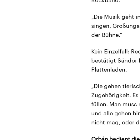
„Die Musik geht in
singen. Großungar
der Bühne.“
Kein Einzelfall: R
bestätigt Sándor P
Plattenladen.
„Die gehen tierisc
Zugehörigkeit. Es 
füllen. Man muss 
und alle gehen hi
nicht mag, oder di
Orbán bedient di