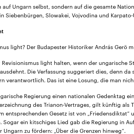
 auf Ungarn selbst, sondern auf die gesamte Nation:
n Siebenbürgen, Slowakei, Vojvodina und Karpato-U
ht
smus light? Der Budapester Historiker András Gerö m
 Revisionismus light halten, wenn der ungarische St
 ausdehnt. Die Verfassung suggeriert dies, denn da 
rn verantwortlich. Das ist eine Losung, die man nicht
ngarische Regierung einen nationalen Gedenktag ein:
erzeichnung des Trianon-Vertrages, gilt künftig als 
 entsprechenden Gesetz ist von „Friedensdiktat“ u
. Sogar ein kitschiges Lied gab die Regierung in Au
 Ungarn zu fördern: „Über die Grenzen hinweg“.