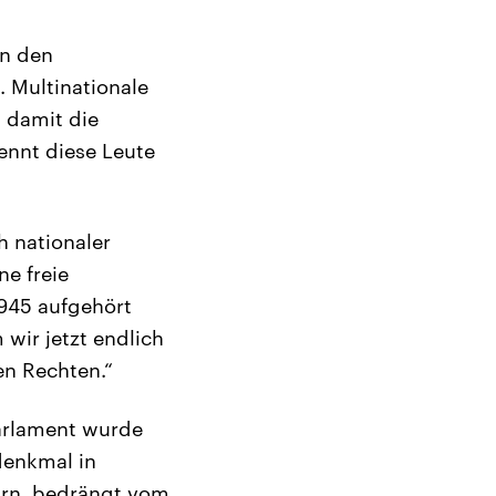
án den
 Multinationale
t damit die
ennt diese Leute
h nationaler
e freie
1945 aufgehört
wir jetzt endlich
en Rechten.“
Parlament wurde
denkmal in
arn, bedrängt vom