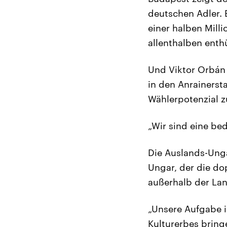
deutschen Adler. 
einer halben Mill
allenthalben enthü
Und Viktor Orbán
in den Anrainerst
Wählerpotenzial z
„Wir sind eine be
Die Auslands-Unga
Ungar, der die do
außerhalb der Lan
„Unsere Aufgabe i
Kulturerbes bringe