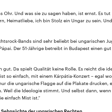
s Ohr. Und was sie zu sagen haben, ist ernst. Es tut
n, Heimatliebe, ich bin Stolz ein Ungar zu sein. U
echtsrock-Bands sind sehr beliebt bei ungarischen J
ápai. Der 51-Jährige betreibt in Budapest einen gut 
h gut. Da spielt Qualität keine Rolle. Es reicht die i
ist so einfach, mit einem Kárpátia-Konzert – egal wo
nur die ungarische Flagge auf die Plakate drucken, 
n. Weil die Ideologie stimmt. Und selbst dann, we
e einfach Mist ist.“
e Sehnsüchte der ungarischen Rechten