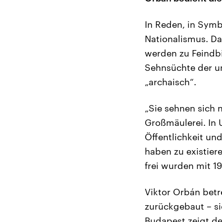
In Reden, in Sym
Nationalismus. D
werden zu Feindbil
Sehnsüchte der un
„archaisch“.
„Sie sehnen sich 
Großmäulerei. In 
Öffentlichkeit un
haben zu existier
frei wurden mit 1
Viktor Orbán betr
zurückgebaut – si
Budapest zeigt d