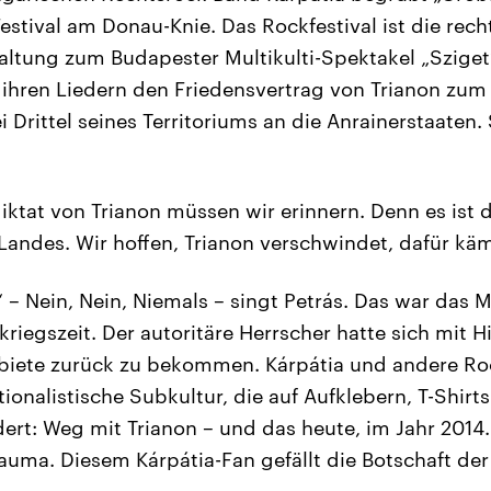
estival am Donau-Knie. Das Rockfestival ist die rec
taltung zum Budapester Multikulti-Spektakel „Sziget“
 ihren Liedern den Friedensvertrag von Trianon zu
 Drittel seines Territoriums an die Anrainerstaaten
iktat von Trianon müssen wir erinnern. Denn es ist
 Landes. Wir hoffen, Trianon verschwindet, dafür käm
– Nein, Nein, Niemals – singt Petrás. Das war das M
riegszeit. Der autoritäre Herrscher hatte sich mit H
ebiete zurück zu bekommen. Kárpátia und andere R
tionalistische Subkultur, die auf Aufklebern, T-Shirt
ert: Weg mit Trianon – und das heute, im Jahr 2014. 
auma. Diesem Kárpátia-Fan gefällt die Botschaft der