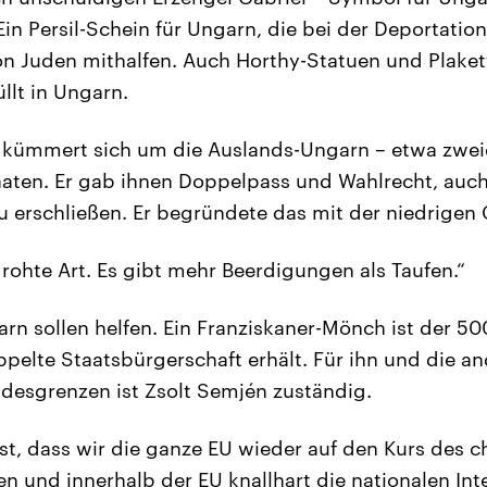
Ein Persil-Schein für Ungarn, die bei der Deportati
ion Juden mithalfen. Auch Horthy-Statuen und Plake
llt in Ungarn.
 kümmert sich um die Auslands-Ungarn – etwa zweie
aaten. Er gab ihnen Doppelpass und Wahlrecht, auch
u erschließen. Er begründete das mit der niedrigen
drohte Art. Es gibt mehr Beerdigungen als Taufen.“
rn sollen helfen. Ein Franziskaner-Mönch ist der 5
ppelte Staatsbürgerschaft erhält. Für ihn und die 
desgrenzen ist Zsolt Semjén zuständig.
st, dass wir die ganze EU wieder auf den Kurs des ch
n und innerhalb der EU knallhart die nationalen Int