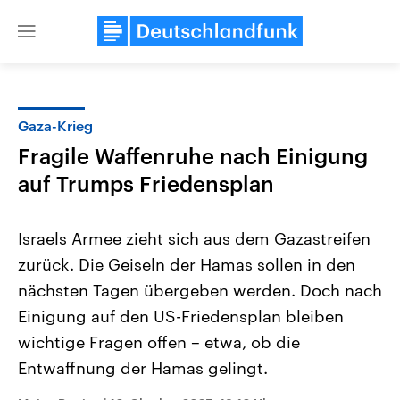
Close
menu
Gaza-Krieg
Themen
Fragile Waffenruhe nach Einigung
auf Trumps Friedensplan
Israels Armee zieht sich aus dem Gazastreifen
zurück. Die Geiseln der Hamas sollen in den
nächsten Tagen übergeben werden. Doch nach
USA
Nahostkonflikt
Einigung auf den US-Friedensplan bleiben
Aktuelle Beiträge, Analysen und
Aktuelle Lage und Hinter
wichtige Fragen offen – etwa, ob die
Der Überfall der palästine
Hintergründe
Wirtschaftlich und militärisch
Terrororganisation Hamas
Entwaffnung der Hamas gelingt.
gehören die Vereinigten Staaten zu
Oktober 2023 auf Israel ha
den mächtigsten Ländern der Erde,
Region wieder die Gewalt 
mit großem Einfluss auf das
Israel möchte die Hamas z