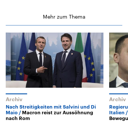
Mehr zum Thema
Archiv
Archiv
Nach Streitigkeiten mit Salvini und Di
Regieru
Maio
Macron reist zur Aussöhnung
Italien
nach Rom
Bewegu