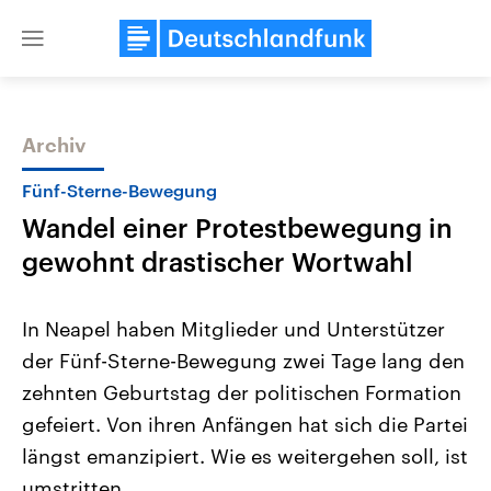
Close
menu
Archiv
Themen
Fünf-Sterne-Bewegung
Wandel einer Protestbewegung in
gewohnt drastischer Wortwahl
In Neapel haben Mitglieder und Unterstützer
der Fünf-Sterne-Bewegung zwei Tage lang den
Landtagswahl Sachsen-Anhalt
USA
zehnten Geburtstag der politischen Formation
2026
Aktuelle Beiträge, Analys
Alle Informationen
Hintergründe
gefeiert. Von ihren Anfängen hat sich die Partei
Sachsen-Anhalt wählt am 6.
Wirtschaftlich und militäri
September 2026 einen neuen
gehören die Vereinigten S
längst emanzipiert. Wie es weitergehen soll, ist
Landtag. Seit 2021 wird das
den mächtigsten Ländern 
umstritten.
Bundesland von einer Koalition aus
mit großem Einfluss auf d