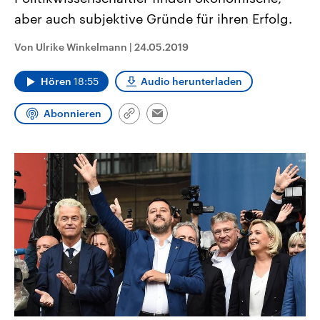
CDU, SPD und FDP regiert.-
aktuelle Weltgeschehen.
aber auch subjektive Gründe für ihren Erfolg.
Umfragen, Prognosen,
Wahlprogramme, aktuelle Berichte
Sendungen
Programm
Podcasts
und Hintergründe zu den Parteien
Von Ulrike Winkelmann
|
24.05.2019
und Kandidaten der anstehenden
Wahl.
Audio-Archiv
Hören
18:55
Audio herunterladen
Abonnieren
Link
Email
kopieren/teilen