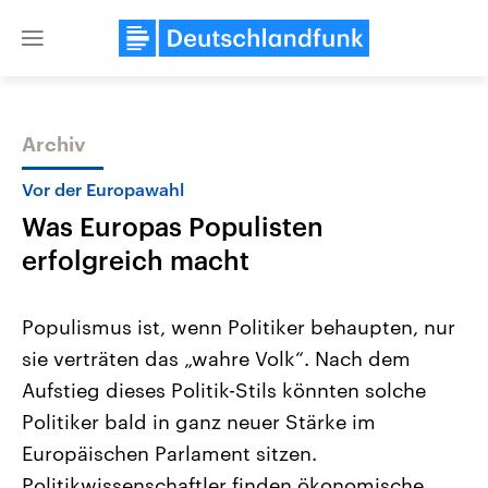
Close
menu
Archiv
Themen
Vor der Europawahl
Was Europas Populisten
erfolgreich macht
Populismus ist, wenn Politiker behaupten, nur
sie verträten das „wahre Volk“. Nach dem
Landtagswahl Sachsen-Anhalt
USA
Aufstieg dieses Politik-Stils könnten solche
2026
Aktuelle Beiträge, Analys
Alle Informationen
Hintergründe
Politiker bald in ganz neuer Stärke im
Sachsen-Anhalt wählt am 6.
Wirtschaftlich und militäri
September 2026 einen neuen
gehören die Vereinigten S
Europäischen Parlament sitzen.
Landtag. Seit 2021 wird das
den mächtigsten Ländern 
Politikwissenschaftler finden ökonomische,
Bundesland von einer Koalition aus
mit großem Einfluss auf d