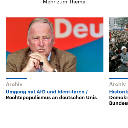
Mehr zum Thema
Archiv
Archiv
Umgang mit AfD und Identitären
Histori
Rechtspopulismus an deutschen Unis
Demokra
Bundes