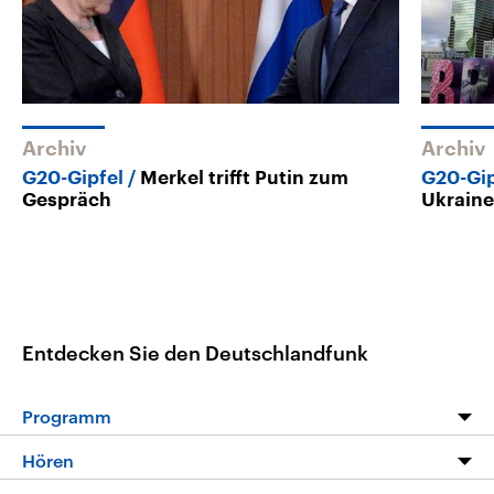
Archiv
Archiv
G20-Gipfel
Merkel trifft Putin zum
G20-Gip
Gespräch
Ukraine
Entdecken Sie den Deutschlandfunk
Programm
Programm
Hören
Alle Sendungen