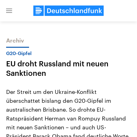
Close
menu
Archiv
Themen
G20-Gipfel
EU droht Russland mit neuen
Sanktionen
Der Streit um den Ukraine-Konflikt
überschattet bislang den G20-Gipfel im
Landtagswahl Sachsen-Anhalt
USA
australischen Brisbane. So drohte EU-
2026
Aktuelle Beiträge, Analys
Alle Informationen
Hintergründe
Ratspräsident Herman van Rompuy Russland
Sachsen-Anhalt wählt am 6.
Wirtschaftlich und militäri
September 2026 einen neuen
gehören die Vereinigten S
mit neuen Sanktionen – und auch US-
Landtag. Seit 2021 wird das
den mächtigsten Ländern 
Präsident Barack Obama fand deutliche Worte.
Bundesland von einer Koalition aus
mit großem Einfluss auf d