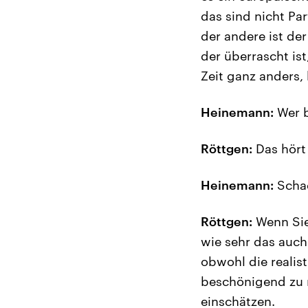
das sind nicht Pa
der andere ist de
der überrascht is
Zeit ganz anders,
Heinemann:
Wer b
Röttgen:
Das hört
Heinemann:
Schad
Röttgen:
Wenn Sie 
wie sehr das auch
obwohl die realis
beschönigend zu r
einschätzen.