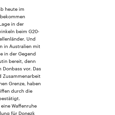
ab heute im
de bekommen
Lage in der
winkeln beim G20-
ellenländer. Und
n in Australien mit
die in der Gegend
utin bereit, denn
m Donbass vor. Das
und Zusammenarbeit
chen Grenze, haben
iffen durch die
bestätigt.
f eine Waffenruhe
lung für Donezk