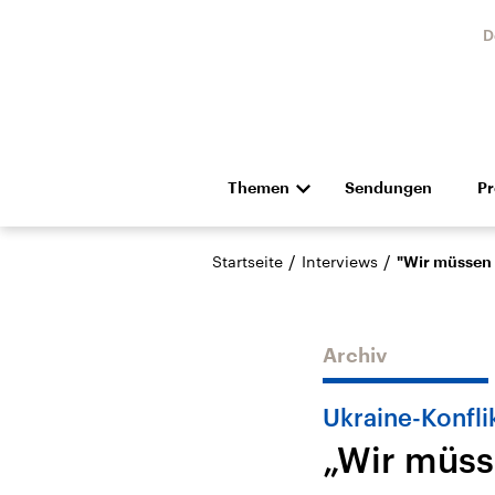
D
Themen
Sendungen
P
Die Nachrichten
Politik
/
/
Startseite
Interviews
"Wir müssen 
Hörspiel und Feature
Musik
Archiv
Ukraine-Konfli
„Wir müss
Landtagswahl Sachsen-
USA
Anhalt 2026
Aktuel