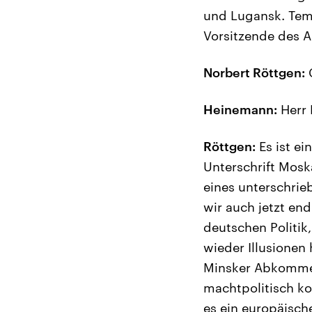
und Lugansk. Temp
Vorsitzende des 
Norbert Röttgen:
G
Heinemann:
Herr 
Röttgen:
Es ist ei
Unterschrift Mosk
eines unterschrie
wir auch jetzt end
deutschen Politik
wieder Illusionen
Minsker Abkommen
machtpolitisch kon
es ein europäische