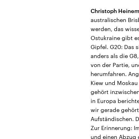
Christoph Heinem
australischen Bri
werden, das wissen
Ostukraine gibt 
Gipfel. G20: Das 
anders als die G8,
von der Partie, un
herumfahren. Angel
Kiew und Moskau w
gehört inzwische
in Europa berich
wir gerade gehört
Aufständischen. Di
Zur Erinnerung: I
und einen Abzug 