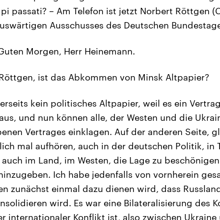
i passati? – Am Telefon ist jetzt Norbert Röttgen (
Auswärtigen Ausschusses des Deutschen Bundestag
uten Morgen, Herr Heinemann.
Röttgen, ist das Abkommen von Minsk Altpapier?
nerseits kein politisches Altpapier, weil es ein Vertrag
aus, und nun können alle, der Westen und die Ukrain
benen Vertrages einklagen. Auf der anderen Seite, g
lich mal aufhören, auch in der deutschen Politik, in 
, auch im Land, im Westen, die Lage zu beschönige
 hinzugeben. Ich habe jedenfalls von vornherein ges
 zunächst einmal dazu dienen wird, dass Russland,
solidieren wird. Es war eine Bilateralisierung des K
r internationaler Konflikt ist, also zwischen Ukrain