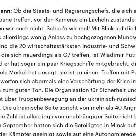
ann:
Ob die Staats- und Regierungschefs, die sich 
sbane treffen, vor den Kameras ein Lächeln zustan
 wir noch nicht. Schau'n wir mal! Mit Blick auf die 
es allerdings wenig Anlass zu hochgezogenen Mund
sind die 20 wirtschaftsstärksten Industrie- und Schw
 die sich neuerdings als G7 treffen, ist Wladimir Puti
d er hat sogar ein paar Kriegsschiffe mitgebracht, 
a Merkel hat gesagt, sie ist zu einem Treffen mit P
erfen sich abermals eine Verschärfung der Krise i
n zum guten Ton. Die Organisation für Sicherheit 
tet über Truppenbewegung an der ukrainisch-russis
. Die ukrainische Seite spricht von mehr als 40 Angr
e Zahl ist allerdings von unabhängiger Seite nicht 
m September hatten sich die Beteiligten in Minsk au
der Kämpfer geeinigt sowie auf eine Autonomierege