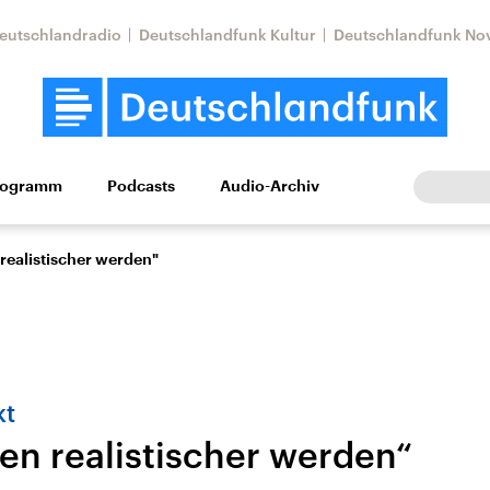
eutschlandradio
Deutschlandfunk Kultur
Deutschlandfunk No
rogramm
Podcasts
Audio-Archiv
Wirtschaft
Wissen
Kultur
Europa
Gesellschaf
realistischer werden"
kt
en realistischer werden“
Nahostkonflikt
Iran
le Beiträge,
Aktuelle Lage und
Aktuelle Lage und