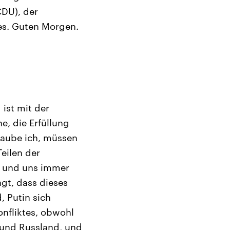
CDU), der
es. Guten Morgen.
 ist mit der
e, die Erfüllung
laube ich, müssen
Teilen der
n und uns immer
agt, dass dieses
 Putin sich
onfliktes, obwohl
e und Russland, und