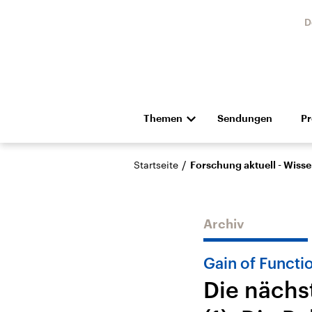
D
Themen
Sendungen
P
Die Nachrichten
Politik
/
Startseite
Forschung aktuell - Wiss
Hörspiel und Feature
Musik
Archiv
Gain of Functi
Die nächs
Landtagswahl Sachsen-
USA
Anhalt 2026
Aktuel