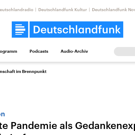
eutschlandradio
Deutschlandfunk Kultur
Deutschlandfunk No
rogramm
Podcasts
Audio-Archiv
Wirtschaft
Wissen
Kultur
Europa
Gesellschaf
enschaft im Brennpunkt
on
te Pandemie als Gedankenex
Nahostkonflikt
Iran
le Beiträge,
Aktuelle Lage und
Aktuelle Lage und