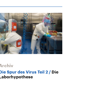
Archiv
Archiv
Die Spur des Virus Teil 2
Die
Sich selbst au
Laborhypothese
Impfstoffe
Au
im Urwald