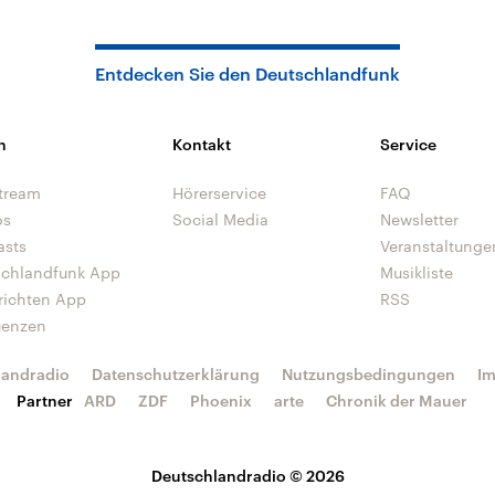
Entdecken Sie den Deutschlandfunk
n
Kontakt
Service
tream
Hörerservice
FAQ
os
Social Media
Newsletter
asts
Veranstaltunge
schlandfunk App
Musikliste
richten App
RSS
uenzen
landradio
Datenschutzerklärung
Nutzungsbedingungen
I
Partner
ARD
ZDF
Phoenix
arte
Chronik der Mauer
Deutschlandradio © 2026