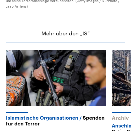
um seine Terroranschläge vorzubereiten. (Getty Images / NurPhoto /
Jaap Arriens)
Mehr über den „IS“
Islamistische Organisationen
Spenden
Archiv
für den Terror
Anschl