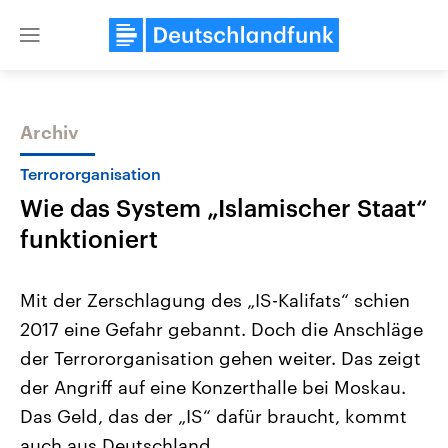
Close
menu
Archiv
Themen
Terrororganisation
Wie das System „Islamischer Staat“
funktioniert
Mit der Zerschlagung des „IS-Kalifats“ schien
2017 eine Gefahr gebannt. Doch die Anschläge
Landtagswahl Sachsen-Anhalt
USA
der Terrororganisation gehen weiter. Das zeigt
2026
Aktuelle Beiträge, Analys
Alle Informationen
Hintergründe
der Angriff auf eine Konzerthalle bei Moskau.
Sachsen-Anhalt wählt am 6.
Wirtschaftlich und militäri
September 2026 einen neuen
gehören die Vereinigten S
Das Geld, das der „IS“ dafür braucht, kommt
Landtag. Seit 2021 wird das
den mächtigsten Ländern 
auch aus Deutschland.
Bundesland von einer Koalition aus
mit großem Einfluss auf d