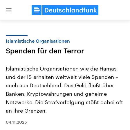
Close
menu
Islamistische Organisationen
Themen
Spenden für den Terror
Islamistische Organisationen wie die Hamas
und der IS erhalten weltweit viele Spenden –
auch aus Deutschland. Das Geld fließt über
Banken, Kryptowährungen und geheime
Netzwerke. Die Strafverfolgung stößt dabei oft
Landtagswahl Sachsen-Anhalt
USA
2026
Aktuelle Beiträge, Analys
an ihre Grenzen.
Alle Informationen
Hintergründe
Sachsen-Anhalt wählt am 6.
Wirtschaftlich und militäri
September 2026 einen neuen
gehören die Vereinigten S
04.11.2025
Landtag. Seit 2021 wird das
den mächtigsten Ländern 
Bundesland von einer Koalition aus
mit großem Einfluss auf d