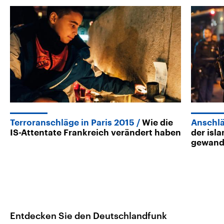
Terroranschläge in Paris 2015
Wie die
Anschlä
IS-Attentate Frankreich verändert haben
der isl
gewande
Entdecken Sie den Deutschlandfunk