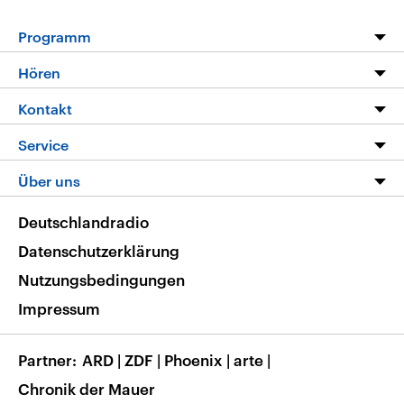
Programm
Programm
Hören
Alle Sendungen
Livestream
Kontakt
Die Nachrichten
Audios
Hörerservice
Service
Nachrichtenleicht
Podcasts
Social Media
FAQ
Über uns
Neue Beiträge auf dlf.de
Deutschlandfunk App
Newsletter
Deutschlandradio
Themen-Schwerpunkte
Nachrichten App
Deutschlandradio
Veranstaltungen
Presse
Frequenzen
Datenschutzerklärung
Musikliste
Ausbildung und Karriere
Nutzungsbedingungen
RSS
Transparenz
Impressum
Korrekturen
Barrierefreiheit
Partner
ARD
|
ZDF
|
Phoenix
|
arte
|
Chronik der Mauer